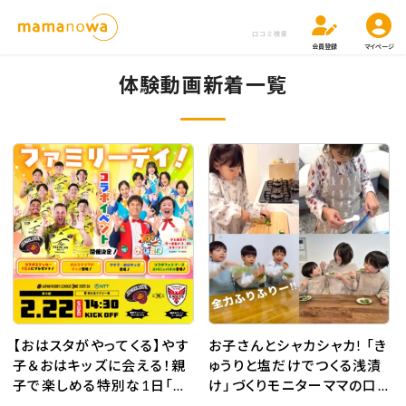
口コミ検索
会員登録
マイページ
体験動画新着一覧
【おはスタがやってくる】やす
お子さんとシャカシャカ! 「き
子＆おはキッズに会える！親
ゅうりと塩だけでつくる浅漬
子で楽しめる特別な1日「サ
け」づくりモニターママの口コ
ンゴリアス」ファミリーデイへ
ミ！