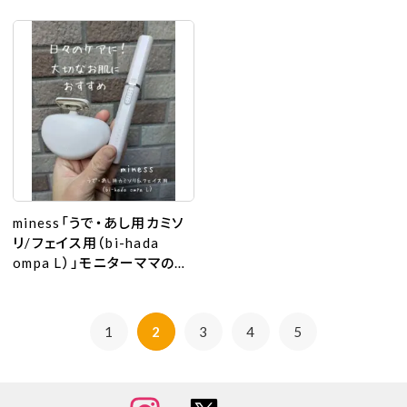
ラグビー観戦へ遊びに行こ
う！
miness「うで・あし用カミソ
リ/フェイス用（bi-hada
ompa L）」モニターママの口
コミ！
1
2
3
4
5