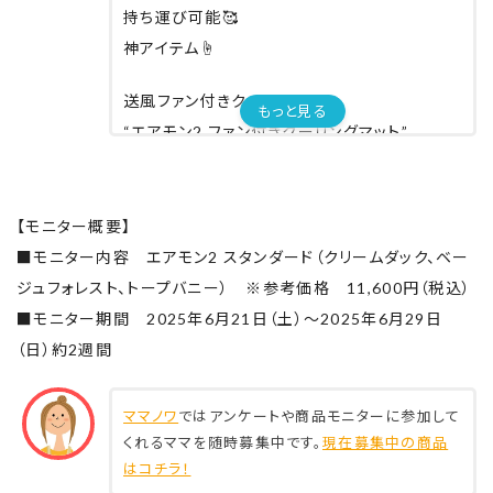
持ち運び可能🥰
神アイテム☝️
送風ファン付きクールシート
もっと見る
“エアモン2 ファン付きクーリングマット”
夏、車に乗った時の
シートの熱さを感じず
【モニター概要】
快適なシートにしてくれる！！！
■モニター内容 エアモン2 スタンダード（クリームダック、ベー
ジュフォレスト、トープバニー） ※参考価格 11,600円（税込）
チャイルドシートで使って
■モニター期間 2025年6月21日（土）～2025年6月29日
車から降りてベビーカーで使う✨
（日）約2週間
二刀流できるよ😉❤️
しかもフッワフワ☁️
ママノワ
ではアンケートや商品モニターに参加して
くれるママを随時募集中です。
現在募集中の商品
通気性も抜群で、めっちゃ気持ちよさそう
はコチラ！