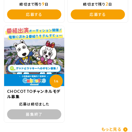
9
2
締切まで残り
日
締切まで残り
日
応募する
応募する
1
名
CHOCOTTOチャンネルモデ
ル募集
応募は締切ました
募集終了
もっと見る