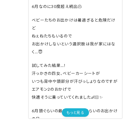
6月なのに30度超え続出🫠
ベビーたちのお出かけは暑過ぎると危険だけ
ど
ねぇねたちもいるので
お出かけしないという選択肢は我が家にはな
く…😇
試してみた結果…！
汗っかきの四女、ベビーカーシートが
いつも背中や頭部分が汗びっしょりなのですが
エアモン2のおかげで
快適そうに乗っていてくれました👶🏻✨
6月頭ぐらいの最高気温26度ぐらいのお出かけ
もっと見る
の日、
既に汗びっしょりで顔が真っ赤😳