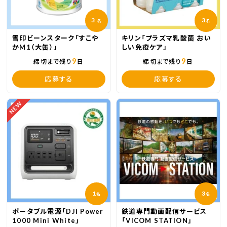
3
3
名
名
雪印ビーンスターク「すこや
キリン「プラズマ乳酸菌 おい
かM1（大缶）」
しい免疫ケア」
9
9
締切まで残り
日
締切まで残り
日
応募する
応募する
NEW
1
3
名
名
ポータブル電源「DJI Power
鉄道専門動画配信サービス
1000 Mini White」
「VICOM STATION」