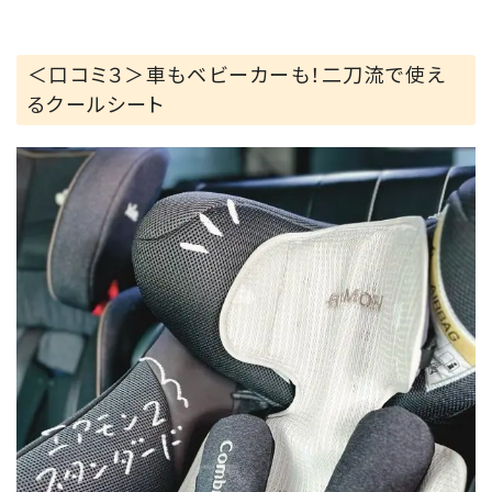
ということがあって…
この夏のお出かけは不可能なんじゃないかと
＜口コミ３＞車もベビーカーも！二刀流で使え
本気で思っていたので、私もうれしくて🥲
るクールシート
「エアモン2」は我が家の救世主
スーパーヒーローとなりました🦸✨
長女と次女もファンシートを触って
ひんやり〜きもちぃ〜と大絶賛👏🏻💖
双子の分、早々にもう一台買い足さねば🙂‍↕️
お値段も決してお安いものではないので
(私もそうだったのですが🙇🏻‍♂️)
購入することを迷っている方に
本当にお勧めしたいです🙂‍↕️