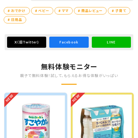
テーマパークなんか行くとき
これ必需品だからね
# おでかけ
# ベビー
# ママ
# 商品レビュー
# 子育て
真夏でも背中汗まったくかいてないの！😳
# 日用品
ムレもなし！
X
（旧Twitter)
Facebook
LINE
無料体験モニター
親子で無料体験！試して、もらえるお得な体験がいっぱい
NEW
NEW