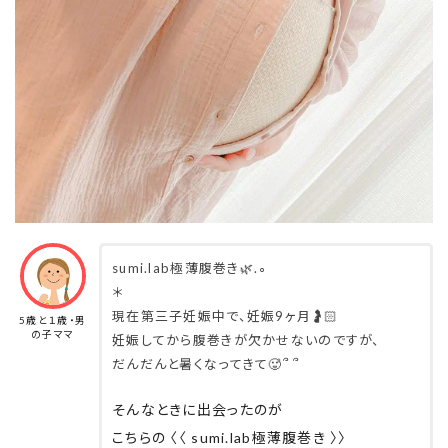
sumi.lab極薄腹巻き🌿.∘
＊
現在第三子妊娠中で、妊娠9ヶ月🤰🏻
5歳と１歳・男
の子ママ
妊娠してから腹巻きが欠かせないのですが、
だんだんと暑くなってきて🥵՞ ՞
そんなときに出会ったのが
こちらの 〈〈 sumi.lab極薄腹巻き 〉〉