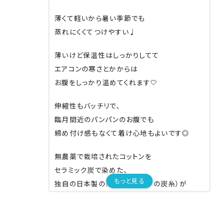
薄くて軽いから暑い季節でも
蒸れにくくてつけやすい♩
薄いけど保温性はしっかりしてて
エアコンの寒さとかからは
お腹をしっかり温めてくれます🤍
伸縮性もバッチリで、
臨月間近のパンパンのお腹でも
締め付け感もなくて着け心地もよいです◎
無農薬で栽培されたコットンを
セラミック炭で染めた、
もっと見る
独自の日本製の糸（KinoKoto の炭糸）が
使用されているそうです！！