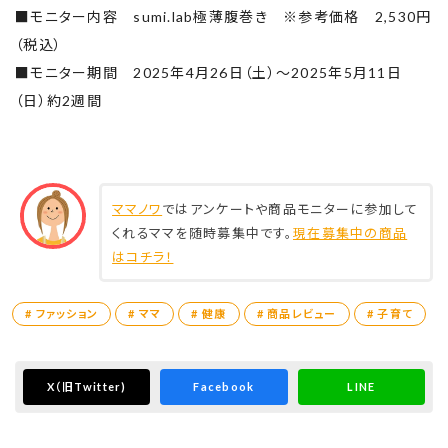
■モニター内容 sumi.lab極薄腹巻き ※参考価格 2,530円
体冷えちゃう～って方も多いのでは？🥺
（税込）
そんなときにこのハラマキをすれば
■モニター期間 2025年4月26日（土）～2025年5月11日
極薄だからごわつきもなく
（日）約2週間
体にフィットするからオシャレも気にせず
体も冷やさず過ごせると思います🥹✨
ママノワ
ではアンケートや商品モニターに参加して
くれるママを随時募集中です。
現在募集中の商品
はコチラ！
# ファッション
# ママ
# 健康
# 商品レビュー
# 子育て
X
（旧Twitter)
Facebook
LINE