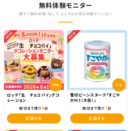
無料体験モニター
親子で無料体験！試して、もらえるお得な体験がいっぱい
NEW
NEW
10
3
名
名
ロッテ「生 チョコパイ」デコ
雪印ビーンスターク「すこや
レーション
かM1（大缶）」
8
7
締切まで残り
日
締切まで残り
日
応募する
応募する