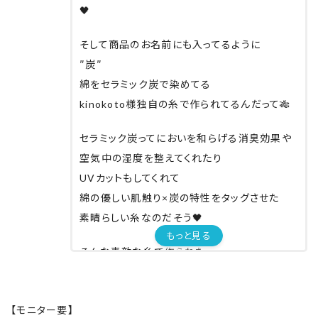
🖤
そして商品のお名前にも入ってるように
″炭″
綿をセラミック炭で染めてる
kinokoto様独自の糸で作られてるんだって🎋
セラミック炭ってにおいを和らげる消臭効果や
空気中の湿度を整えてくれたり
UVカットもしてくれて
綿の優しい肌触り×炭の特性をタッグさせた
素晴らしい糸なのだそう🖤
もっと見る
そんな素敵な糸で作られた
こちらの腹巻き
これから暑くなるけど
【モニター要】
職場はクーラーが効きすぎて