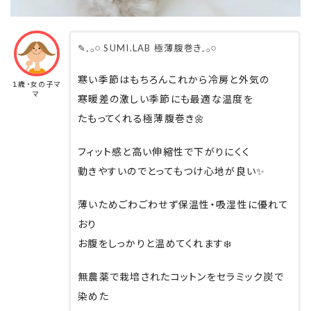
✎𓈒𓂂𓏸 SUMI.LAB 極薄腹巻き𓈒𓂂𓏸
寒い季節はもちろんこれから冷房と外気の
１歳・女の子マ
マ
寒暖差の激しい季節にも最適な温度を
たもってくれる極薄腹巻き🌼
フィット感と高い伸縮性で下がりにくく
動きやすいのでとってもつけ心地が良い✨
薄いためごわごわせず保温性・吸湿性に優れて
おり
お腹をしっかりと温めてくれます❄️
無農薬で栽培されたコットンをセラミック炭で
染めた