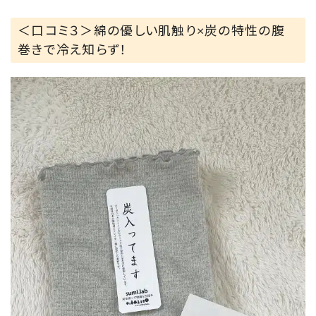
妊婦じゃなくても女性は冷えに
悩まされること多いかと思います🥹
＜口コミ３＞綿の優しい肌触り×炭の特性の腹
冷え対策に腹巻き使ってる方に
巻きで冷え知らず！
ぜひオススメしたい商品です◡̈♥︎