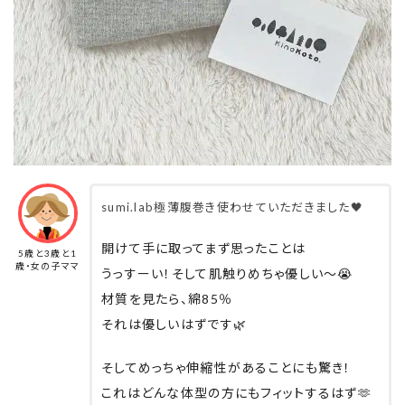
sumi.lab極薄腹巻き使わせていただきました🖤
開けて手に取ってまず思ったことは
5歳と3歳と1
歳・女の子ママ
うっすーい！そして肌触りめちゃ優しい～😭
材質を見たら、綿85％
それは優しいはずです🌿
そしてめっちゃ伸縮性があることにも驚き！
これはどんな体型の方にもフィットするはず🫶