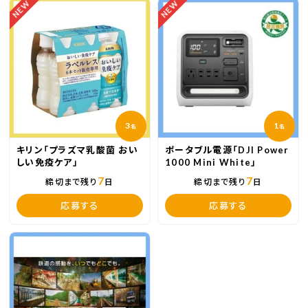
NEW
NEW
3
1
名
名
キリン「プラズマ乳酸菌 おい
ポータブル電源「DJI Power
しい免疫ケア」
1000 Mini White」
7
7
締切まで残り
日
締切まで残り
日
応募する
応募する