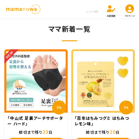
口コミ検索
会員登録
マイページ
ママ新着一覧
NEW
3
3
名
名
「中山式 足裏アーチサポータ
「百年はちみつグミ はちみつ
ー ハード」
レモン味」
23
20
締切まで残り
日
締切まで残り
日