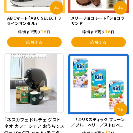
2
3
名
名
ABCマート「ABC SELECT 3
メリーチョコレート「ショコラ
ラインサンダル」
サンド」
16
16
締切まで残り
日
締切まで残り
日
応募する
応募する
3
名
「ネスカフェ ドルチェ グスト
「キリ&スティック プレーン
／ブルーベリー／ストロベリ
ネオ カフェ シェア おうちでス
ー」
ターバックス セット」モニタ
12