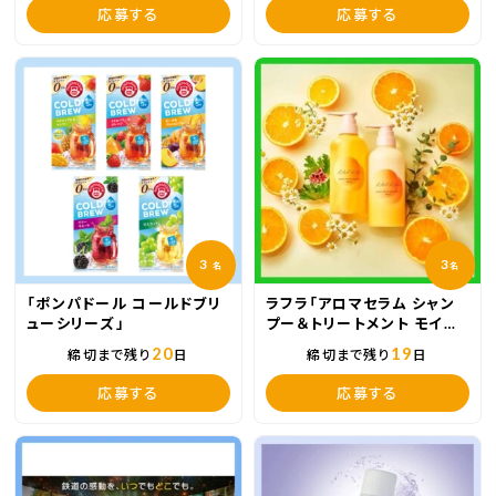
応募する
応募する
3
3
名
名
「ポンパドール コールドブリ
ラフラ「アロマセラム シャン
ューシリーズ」
プー＆トリートメント モイス
ト セット」
20
19
締切まで残り
日
締切まで残り
日
応募する
応募する