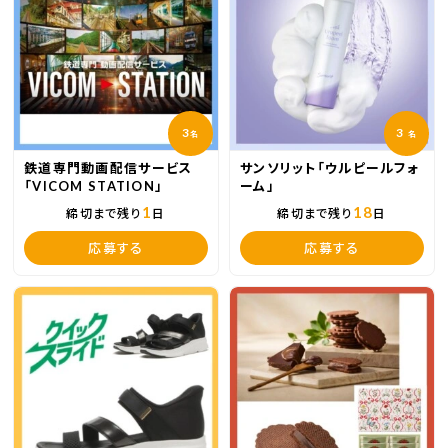
3
3
名
名
鉄道専門動画配信サービス
サンソリット「ウルピールフォ
「VICOM STATION」
ーム」
1
18
締切まで残り
日
締切まで残り
日
応募する
応募する