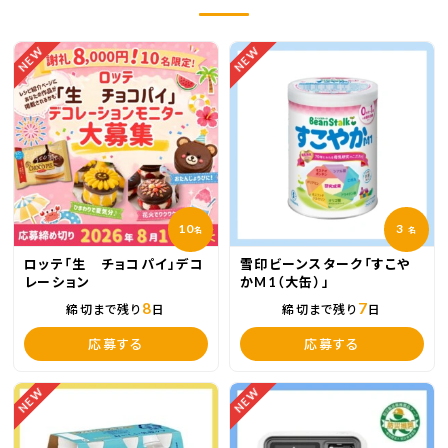
NEW
NEW
10
3
名
名
ロッテ「生 チョコパイ」デコ
雪印ビーンスターク「すこや
レーション
かM1（大缶）」
8
7
締切まで残り
日
締切まで残り
日
応募する
応募する
NEW
NEW