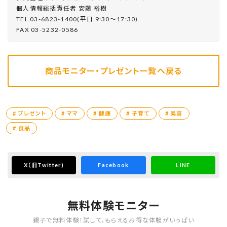
個⼈情報総括責任者 安藤 裕樹
TEL 03-6823-1400(平⽇ 9:30〜17:30)
FAX 03-5232-0586
商品モニター・プレゼント一覧へ戻る
# プレゼント
# ママ
# 健康
# 子育て
# 美容
# 食品
X
（旧Twitter)
Facebook
LINE
無料体験モニター
親子で無料体験！試して、もらえるお得な体験がいっぱい