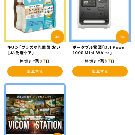
3
1
名
名
キリン「プラズマ乳酸菌 おい
ポータブル電源「DJI Power
しい免疫ケア」
1000 Mini White」
7
7
締切まで残り
日
締切まで残り
日
応募する
応募する