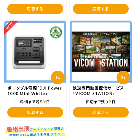
応募する
応募する
NEW
1
3
名
名
ポータブル電源「DJI Power
鉄道専門動画配信サービス
1000 Mini White」
「VICOM STATION」
9
2
締切まで残り
日
締切まで残り
日
応募する
応募する