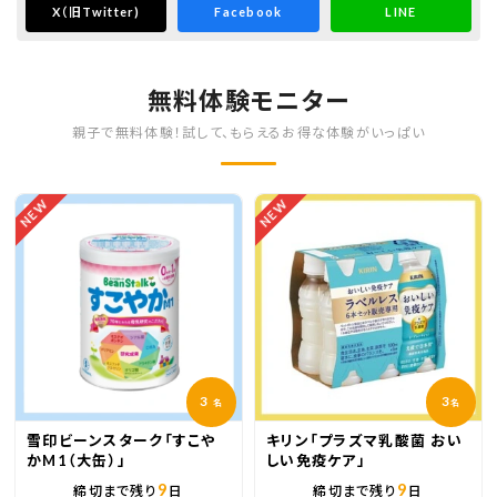
X
（旧Twitter)
Facebook
LINE
無料体験モニター
親子で無料体験！試して、もらえるお得な体験がいっぱい
NEW
NEW
3
3
名
名
雪印ビーンスターク「すこや
キリン「プラズマ乳酸菌 おい
かM1（大缶）」
しい免疫ケア」
9
9
締切まで残り
日
締切まで残り
日