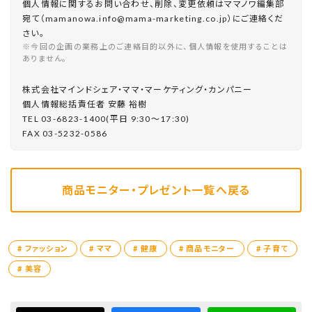
個人情報に関するお問い合わせ、削除、変更依頼はママノワ編集部
宛て（mamanowa.info@mama-marketing.co.jp）にご連絡くだ
さい。
※今回の企画の業務上のご連絡目的以外に、個人情報を使用することは
ありません。
株式会社マインドシェア・ママ・マーケティング・カンパニー
個⼈情報総括責任者 安藤 裕樹
TEL 03-6823-1400(平⽇ 9:30〜17:30)
FAX 03-5232-0586
商品モニター・プレゼント一覧へ戻る
# ファッション
# ママ
# 健康
# 商品モニター
# 子育て
# 美容