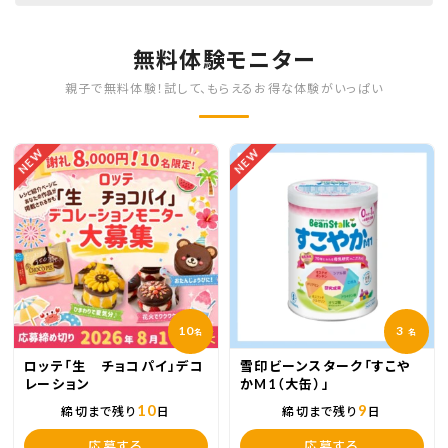
無料体験モニター
親子で無料体験！試して、もらえるお得な体験がいっぱい
NEW
NEW
10
3
名
名
ロッテ「生 チョコパイ」デコ
雪印ビーンスターク「すこや
レーション
かM1（大缶）」
10
9
締切まで残り
日
締切まで残り
日
応募する
応募する