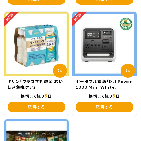
NEW
NEW
3
1
名
名
キリン「プラズマ乳酸菌 おい
ポータブル電源「DJI Power
しい免疫ケア」
1000 Mini White」
9
9
締切まで残り
日
締切まで残り
日
応募する
応募する