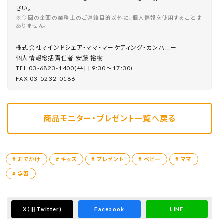
さい。
※今回の企画の業務上のご連絡目的以外に、個人情報を使用することは
ありません。
株式会社マインドシェア・ママ・マーケティング・カンパニー
個⼈情報総括責任者 安藤 裕樹
TEL 03-6823-1400(平⽇ 9:30〜17:30)
FAX 03-5232-0586
商品モニター・プレゼント一覧へ戻る
# おでかけ
# キッズ
# プレゼント
# ベビー
# ママ
# 学習
X
（旧Twitter)
Facebook
LINE