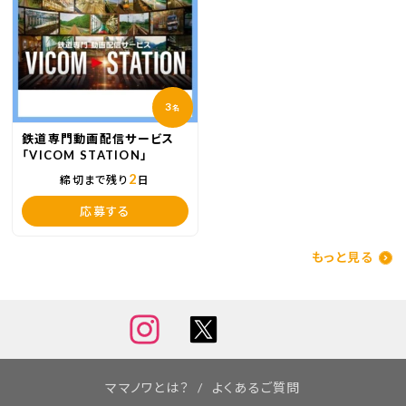
3
名
鉄道専門動画配信サービス
「VICOM STATION」
2
締切まで残り
日
応募する
もっと見る
ママノワとは？
よくあるご質問