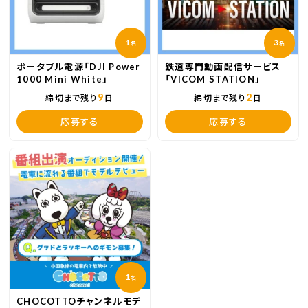
1
3
名
名
ポータブル電源「DJI Power
鉄道専門動画配信サービス
1000 Mini White」
「VICOM STATION」
9
2
締切まで残り
日
締切まで残り
日
応募する
応募する
1
名
CHOCOTTOチャンネルモデ