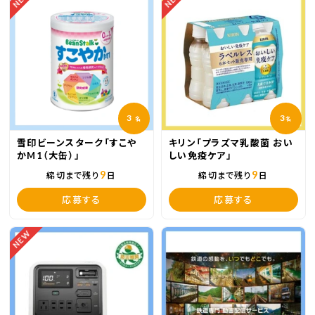
3
3
名
名
雪印ビーンスターク「すこや
キリン「プラズマ乳酸菌 おい
かM1（大缶）」
しい免疫ケア」
9
9
締切まで残り
日
締切まで残り
日
応募する
応募する
NEW