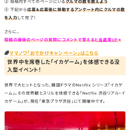
② 投稿内すべてのページにいる
クルマの数を数えよう
③ 下記から
応募＆応募後に移動するアンケート内にクルマの数
を入力
して完了！
さらに…
投稿の最後のページの質問にコメントで答えると
当選率UP
⭐
🌈
ママノワ「おでかけキャンペーン」はこちら
世界中を席巻した「イカゲーム」を体感できる没
入型イベント！
世界で大ヒットとなった、韓国ドラマのNetflix シリーズ「イカゲ
ーム」。その世界観とスリルを体感できる「Netflix 渋⾕リアル・イ
カゲーム」が、現在「東急プラザ渋谷」にて開催中です。