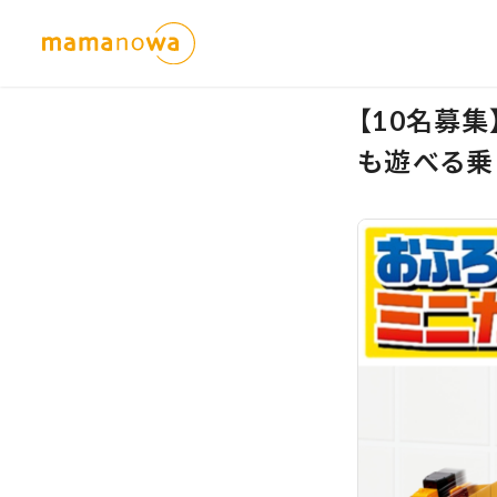
【10名募
も遊べる乗