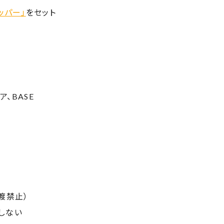
ペッパー」
をセット
ア、BASE
渡禁止）
しない