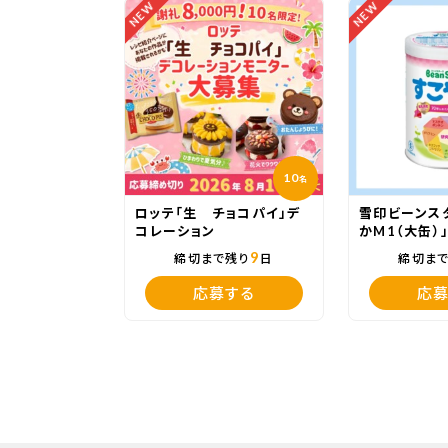
NEW
NEW
10
名
ロッテ「生 チョコパイ」デ
雪印ビーンス
コレーション
かM1（大缶）
9
締切まで残り
日
締切ま
応募する
応募