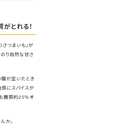
質がとれる！
ADさつまいも」が
んのり自然な甘さ
は、小腹が空いたとき
ク食感にスパイスが
も糖質約25％オ
んか。