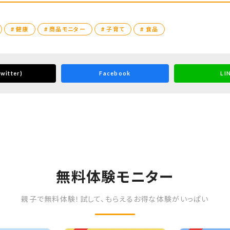
# 健康
# 商品モニター
# 子育て
# 食品
witter)
Facebook
LI
無料体験モニター
親子で無料体験！試して、もらえるお得な体験がいっぱい