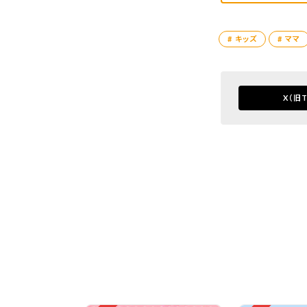
# キッズ
# ママ
X
（旧T