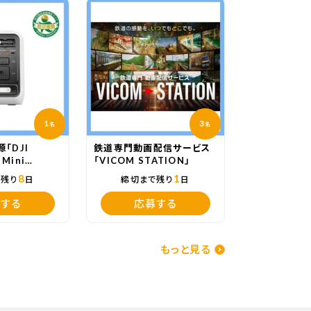
1
3
名
名
「DJI
鉄道専門動画配信サービス
 Mini
「VICOM STATION」
8
1
で残り
日
締切まで残り
日
する
応募する
もっと見る