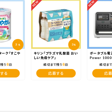
NEW
NEW
3
3
名
名
ターク「すこや
キリン「プラズマ乳酸菌 おい
ポータブル電源
」
しい免疫ケア」
Power 1000
White」
8
8
で残り
日
締切まで残り
日
締切ま
する
応募する
応募