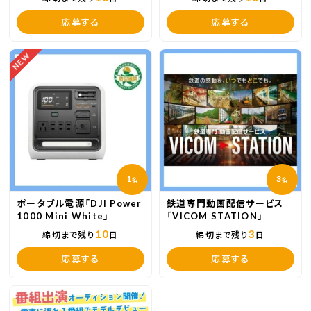
応募する
応募する
NEW
1
3
名
名
ポータブル電源「DJI Power
鉄道専門動画配信サービス
1000 Mini White」
「VICOM STATION」
10
3
締切まで残り
日
締切まで残り
日
応募する
応募する