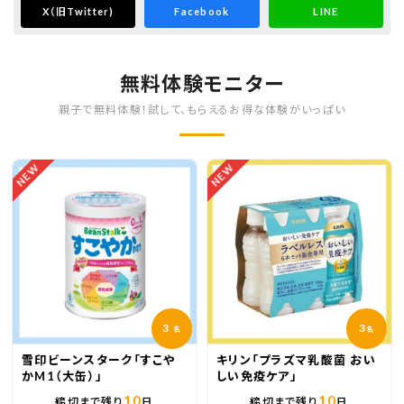
X
（旧Twitter)
Facebook
LINE
無料体験モニター
親子で無料体験！試して、もらえるお得な体験がいっぱい
NEW
NEW
3
3
名
名
雪印ビーンスターク「すこや
キリン「プラズマ乳酸菌 おい
かM1（大缶）」
しい免疫ケア」
10
10
締切まで残り
日
締切まで残り
日