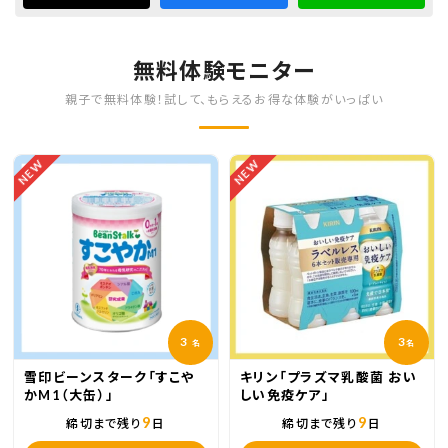
無料体験モニター
親子で無料体験！試して、もらえるお得な体験がいっぱい
NEW
NEW
3
3
名
名
雪印ビーンスターク「すこや
キリン「プラズマ乳酸菌 おい
かM1（大缶）」
しい免疫ケア」
9
9
締切まで残り
日
締切まで残り
日