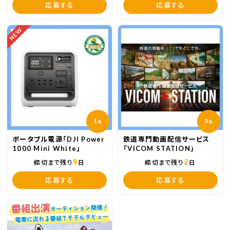
応募する
応募する
NEW
1
3
名
名
ポータブル電源「DJI Power
鉄道専門動画配信サービス
1000 Mini White」
「VICOM STATION」
9
2
締切まで残り
日
締切まで残り
日
応募する
応募する