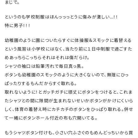
まじで。
というのも学校制服はほんっっっとうに傷みが激しい…！！
特に男子！！！
幼稚園のように園についたらすぐに体操服＆スモックに着替える
という風習は小学校にはなく、当たり前に１日中制服で過ごすた
めあっちらこっちらそれはそれは傷だらけ。
シャツの袖口は鉛筆汚れで毎日真っ黒。
ボタンも幼稚園のスモックのように大きくないので、無理にひっ
ぱったりするもんだからすぐ取れる。
取れないように！とガッチガチに頑丈にボタンをつけると、これま
たシャツとの間に隙間が生まれないせいかボタンがかけにくいら
しく、体育の着替え時にカチカチのボタンをひっぱり取れる。併せ
て一緒にボタンホール付近の布も穴開いてる。
もうシャツボタン付けも、小さい穴ふさぐのもめんどっちいから買