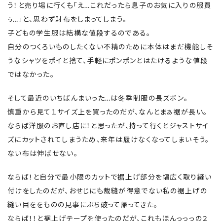
う！と売り場に行くも「え…これだったら息子のお気に入りの服買
ぅ…」と、思わず財布をしまってしまう。
子どもの学生服は結構な値段するのである。
自分のつくろいものしたくない不精のために本体はまだ機能しそ
うなシャツをポイと捨て、手軽にポンポンとはたけるような値段
ではなかった。
そして最近のいちばんまいった…は冬季制服の長ズボン。
慎重から見て１サイズ上を買ったのだが、なんとまぁ裾が長い。
ならば洋服のお直し店に！と思ったが、持って行くとジャストサイ
ズにカットされてしまうため、来年は履けなくなってしまいそう。
ない布は伸ばせない。
ならば！と自分で最小限のカットで裾上げ部分を幅広く取り縫い
付けをしたのだが、おせじにも裁縫が得意でない私の裾上げの
縫い目ををものの見事にぶち破って帰ってきた。
ならば！！と裾上げテープを使ったのだが、これもほんっっっの２