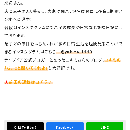
米母さん。
夫と息子の3人暮らし。実家は関東、現在は関西に在住。絶賛ワ
ンオペ育児中！
普段はインスタグラムにて息子の成長や日常などを絵日記にし
ております。
息子との毎日をはじめ、わが家の日常生活を垣間見ることがで
きるインスタグラムはこちら
@yukita_1110
ライブドア公式ブロガーとなったユキミさんのブログ、
ユキミの
「ちょっと聞いてくれよ」
も大好評です。
★
前回の連載はコチラ♪
X
（旧Twitter)
Facebook
LINE