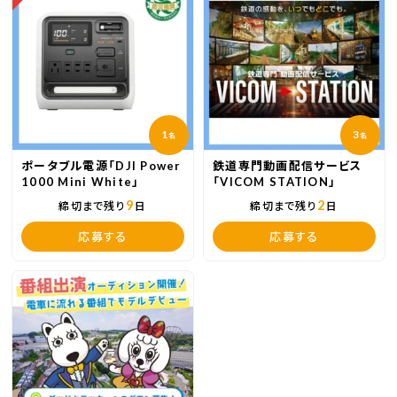
1
3
名
名
ポータブル電源「DJI Power
鉄道専門動画配信サービス
1000 Mini White」
「VICOM STATION」
9
2
締切まで残り
日
締切まで残り
日
応募する
応募する