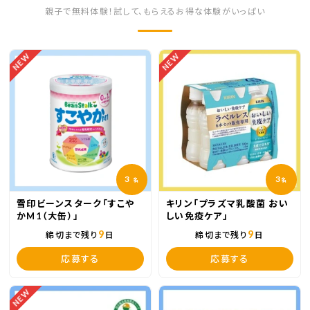
親子で無料体験！試して、もらえるお得な体験がいっぱい
NEW
NEW
3
3
名
名
雪印ビーンスターク「すこや
キリン「プラズマ乳酸菌 おい
かM1（大缶）」
しい免疫ケア」
9
9
締切まで残り
日
締切まで残り
日
応募する
応募する
NEW