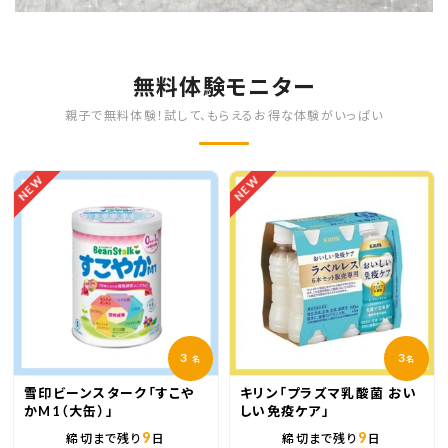
無料体験モニター
親子で無料体験！試して、もらえるお得な体験がいっぱい
NEW
NEW
3
3
名
名
雪印ビーンスターク「すこや
キリン「プラズマ乳酸菌 おい
かM1（大缶）」
しい免疫ケア」
9
9
締切まで残り
日
締切まで残り
日