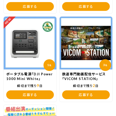
応募する
応募する
NEW
1
3
名
名
ポータブル電源「DJI Power
鉄道専門動画配信サービス
1000 Mini White」
「VICOM STATION」
9
2
締切まで残り
日
締切まで残り
日
応募する
応募する