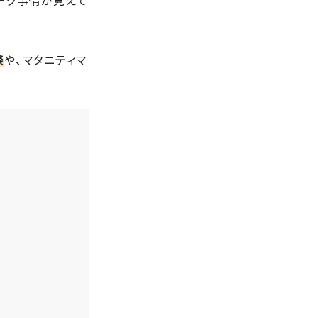
ーク事情が見えて
談
や、マタニティマ