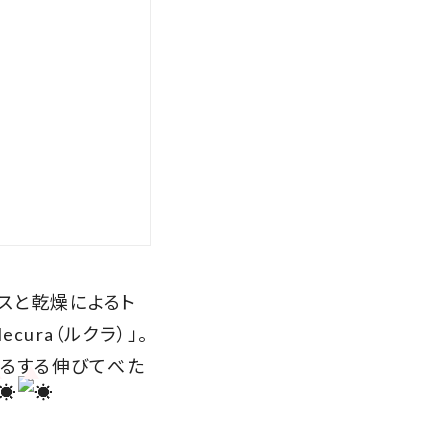
スと乾燥によるト
ura（ルクラ）」。
するする伸びてべた