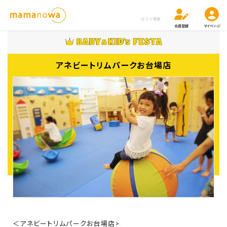
口コミ検索
会員登録
マイページ
アネビートリムパークお台場店
＜アネビートリムパークお台場店>