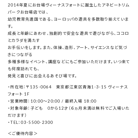
2014年夏にお台場ヴィーナスフォートに誕生したアネビートリム
パークお台場店では、
幼児教育先進国である、ヨーロッパの遊具を多数取り揃えていま
す。
成長と年齢にあわせ、独創的で安全な遊具で遊びながら、ココロ
とカラダを満たす
お手伝いをします。また、体操、造形、アート、サイエンスなど気づ
きにつながる
多種多様なイベント、講座などにもご参加いただけます。いつ来て
も何度訪れても、
発見と喜びに出会えるあそび場です。
・所在地：〒135-0064 東京都江東区青海1-3-15 ヴィーナス
フォート 1F
・営業時間：10:00～20:00 / 最終入場 18:00
・対象年齢：子ども 0から12才（６ヵ月未満は無料でご入場いた
だけます）
・TEL：03-5500-2300
＜ご優待内容＞