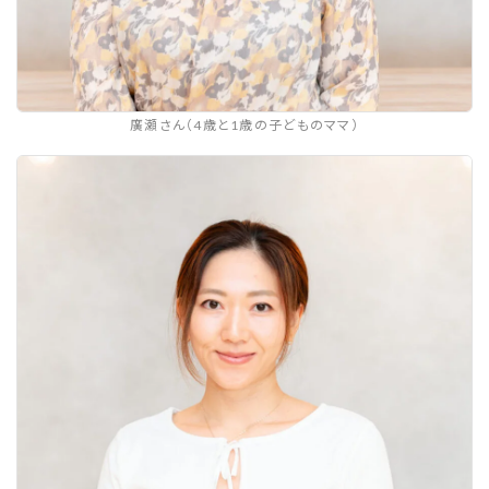
廣瀬さん（4歳と1歳の子どものママ）