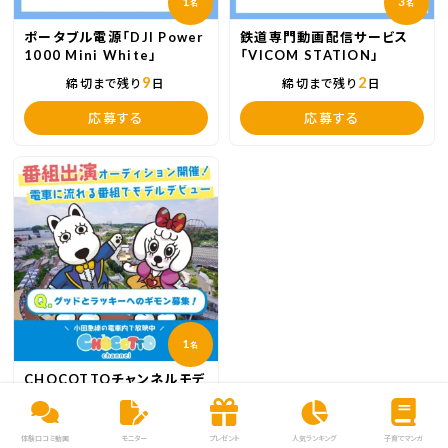
1
3
名
名
ポータブル電源「DJI Power
鉄道専門動画配信サービス
1000 Mini White」
「VICOM STATION」
9
2
締切まで残り
日
締切まで残り
日
応募する
応募する
1
名
CHOCOTTOチャンネルモデ
ル募集
応募は締切ました
体験口コミ動画
モニター
プレゼント
人気ランキング
子育てマンガ