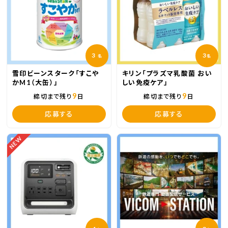
3
3
名
名
雪印ビーンスターク「すこや
キリン「プラズマ乳酸菌 おい
かM1（大缶）」
しい免疫ケア」
9
9
締切まで残り
日
締切まで残り
日
応募する
応募する
NEW