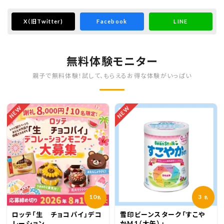
X
（旧Twitter)
Facebook
LINE
⁡
子育て中もあってスニーカーばかりなんだけど
無料体験モニター
こちらだと足元のオシャレも楽しめる♡♡
親子で無料体験！試して、もらえるお得な体験がいっぱい
スニーカーだと…と思って着るのを控えてた
パパとの新婚旅行で買ったワンピースに合うか
NEW
NEW
ら着れちゃった♡
⁡
あとびっくりなのが洗濯機で洗えちゃうこと！
型崩れもしにくいみたいで
きれいを簡単に保てるから妊娠中～産後も履
けちゃう✧*
10
3
⁡
名
名
フラットシューズは他にも
ロッテ「生 チョコパイ」デコ
雪印ビーンスターク「すこや
レーション
かM1（大缶）」