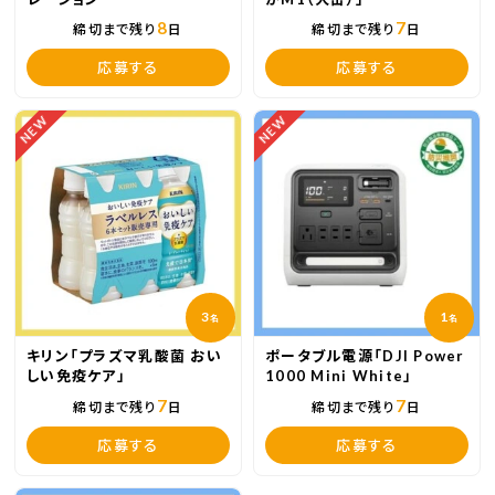
メリージェーンやローファー、ラウンドトゥなど
8
7
締切まで残り
日
締切まで残り
日
種類も豊富で
カラーやデザインもたくさん！
応募する
応募する
長ーく愛用できるから、オススメです🫶🏻 ̖́-‬
NEW
NEW
⁡
3
1
名
名
キリン「プラズマ乳酸菌 おい
ポータブル電源「DJI Power
しい免疫ケア」
1000 Mini White」
7
7
締切まで残り
日
締切まで残り
日
応募する
応募する