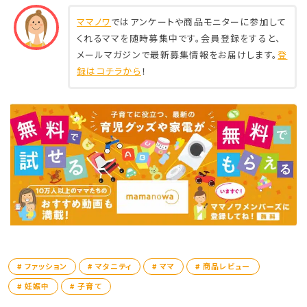
ママノワ
ではアンケートや商品モニターに参加して
⁡
くれるママを随時募集中です。会員登録をすると、
柔らかくて軽いし
メールマガジンで最新募集情報をお届けします。
登
足首が当たる部分にクッション？がついてて痛
録はコチラから
！
くない🥹
中敷きにもクッションがついてて歩いてて足が
疲れない！
# ファッション
# マタニティ
# ママ
# 商品レビュー
# 妊娠中
# 子育て