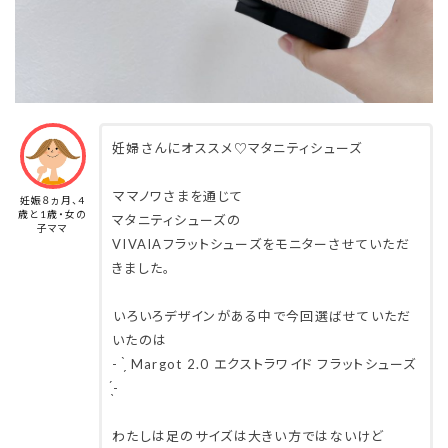
妊婦さんにオススメ♡マタニティシューズ
⁡
⁡ママノワさまを通じて
妊娠８ヵ月、4
歳と1歳・女の
マタニティシューズの
子ママ
VIVAIAフラットシューズをモニターさせていただ
きました。
⁡
⁡いろいろデザインがある中で今回選ばせていただ
いたのは
- ̀͏̗ Margot 2.0 エクストラワイド フラットシューズ
́͏̖-
⁡
わたしは足のサイズは大きい方ではないけど