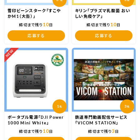
雪印ビーンスターク「すこや
キリン「プラズマ乳酸菌 おい
かM1（大缶）」
しい免疫ケア」
10
10
締切まで残り
日
締切まで残り
日
応募する
応募する
NEW
1
3
名
名
ポータブル電源「DJI Power
鉄道専門動画配信サービス
1000 Mini White」
「VICOM STATION」
10
3
締切まで残り
日
締切まで残り
日