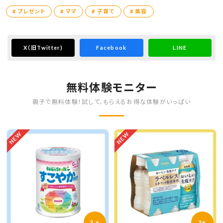
# プレゼント
# ママ
# 子育て
# 美容
X
（旧Twitter)
Facebook
LINE
無料体験モニター
親子で無料体験！試して、もらえるお得な体験がいっぱい
NEW
NEW
3
3
名
名