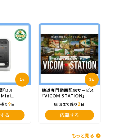
1
3
名
名
「DJI
鉄道専門動画配信サービス
 Mini
「VICOM STATION」
9
2
で残り
日
締切まで残り
日
する
応募する
もっと見る