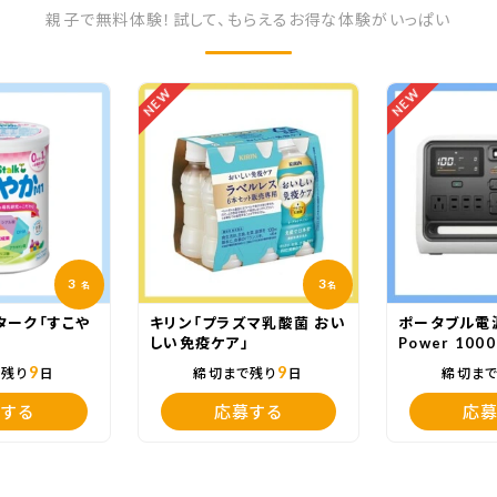
親子で無料体験！試して、もらえるお得な体験がいっぱい
NEW
NEW
3
3
名
名
ターク「すこや
キリン「プラズマ乳酸菌 おい
ポータブル電源
」
しい免疫ケア」
Power 1000
White」
9
9
で残り
日
締切まで残り
日
締切ま
する
応募する
応募