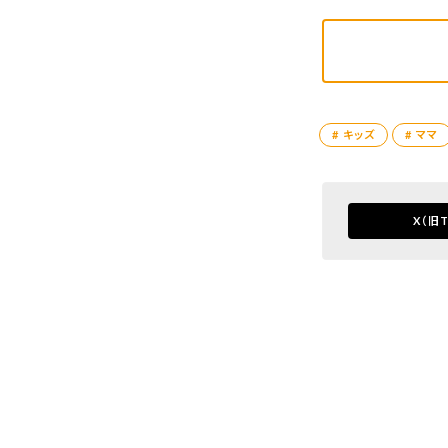
# キッズ
# ママ
X
（旧T