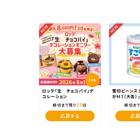
NEW
NEW
10
名
ロッテ「生 チョコパイ」デ
雪印ビーンス
コレーション
かM1（大缶）
10
締切まで残り
日
締切ま
応募する
応募