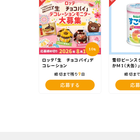
10
名
ロッテ「生 チョコパイ」デ
雪印ビーンス
コレーション
かM1（大缶）
9
締切まで残り
日
締切ま
応募する
応募