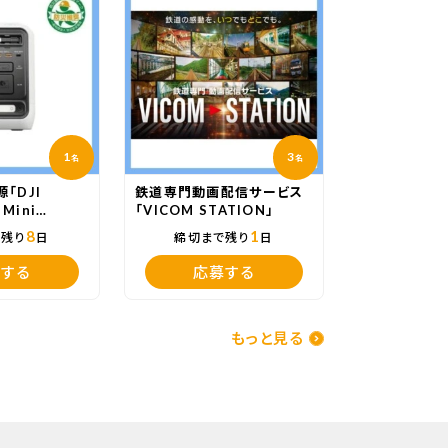
1
3
名
名
「DJI
鉄道専門動画配信サービス
 Mini
「VICOM STATION」
8
1
で残り
日
締切まで残り
日
する
応募する
もっと見る