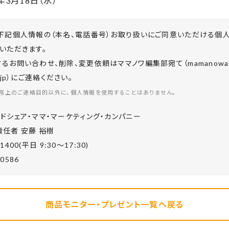
年
3
月
18
日（水）
下記個人情報の（本名、電話番号）お取り扱いにご同意いただける個
いただきます。
お問い合わせ、削除、変更依頼はママノワ編集部宛て（mamanowa.in
co.jp）にご連絡ください。
務上のご連絡目的以外に、個人情報を使用することはありません。
ドシェア・ママ・マーケティング・カンパニー
任者 安藤 裕樹
-1400(平⽇ 9:30〜17:30)
-0586
商品モニター・プレゼント一覧へ戻る