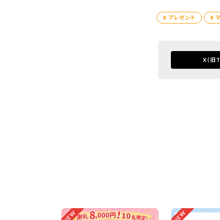
# プレゼント
# 
X
（旧T
NEW
NEW