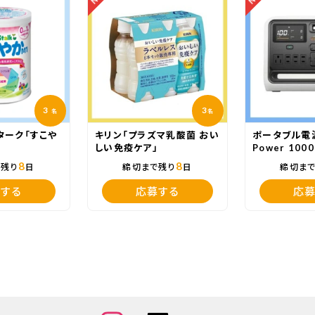
3
3
名
名
ターク「すこや
キリン「プラズマ乳酸菌 おい
ポータブル電源
」
しい免疫ケア」
Power 1000
White」
8
8
で残り
日
締切まで残り
日
締切ま
する
応募する
応募