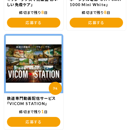
しい免疫ケア」
1000 Mini White」
8
8
締切まで残り
日
締切まで残り
日
応募する
応募する
3
名
鉄道専門動画配信サービス
「VICOM STATION」
1
締切まで残り
日
応募する