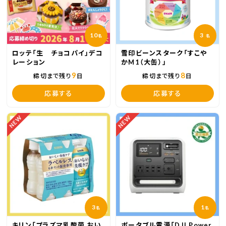
10
3
名
名
ロッテ「生 チョコパイ」デコ
雪印ビーンスターク「すこや
レーション
かM1（大缶）」
9
8
締切まで残り
日
締切まで残り
日
応募する
応募する
NEW
NEW
3
1
名
名
キリン「プラズマ乳酸菌 おい
ポータブル電源「DJI Power