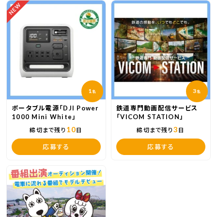
NEW
1
3
名
名
ポータブル電源「DJI Power
鉄道専門動画配信サービス
1000 Mini White」
「VICOM STATION」
10
3
締切まで残り
日
締切まで残り
日
応募する
応募する