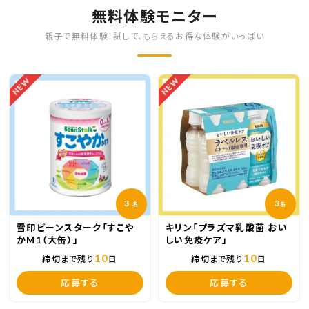
無料体験モニター
親子で無料体験！試して、もらえるお得な体験がいっぱい
NEW
NEW
3
3
名
名
雪印ビーンスターク「すこや
キリン「プラズマ乳酸菌 おい
かM1（大缶）」
しい免疫ケア」
10
10
締切まで残り
日
締切まで残り
日
応募する
応募する