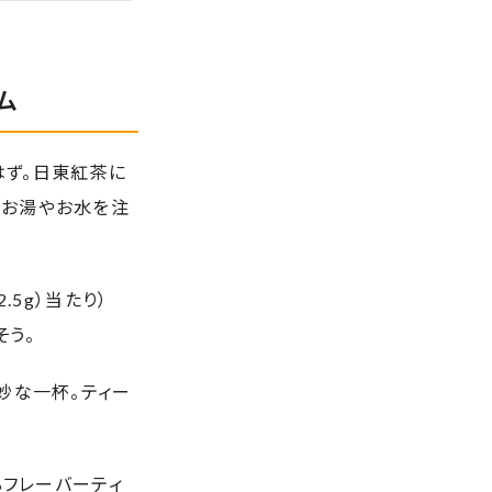
ム
はず。日東紅茶に
。お湯やお水を注
2.5g）当たり）
そう。
妙な一杯。ティー
るフレーバーティ