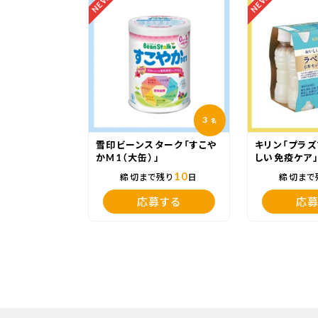
NEW
NEW
3
名
雪印ビーンスターク「すこや
キリン「プラズ
かM1（大缶）」
しい免疫ケア
10
締切まで残り
日
締切まで
応募する
応募