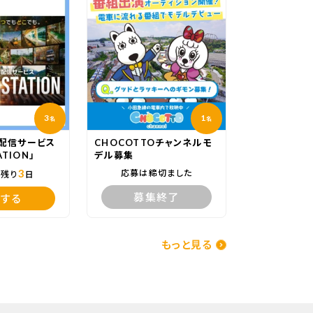
3
1
名
名
配信サービス
CHOCOTTOチャンネルモ
ATION」
デル募集
3
応募は締切ました
で残り
日
募集終了
する
もっと見る