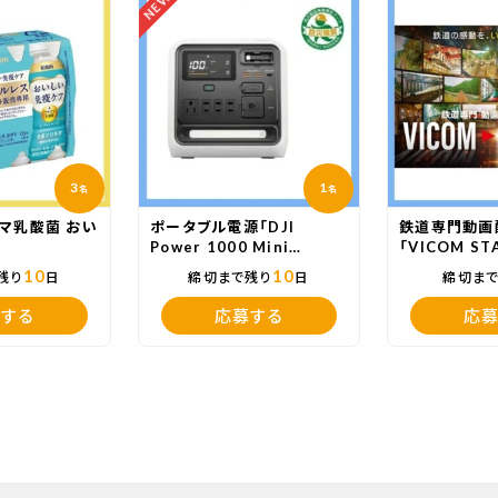
NEW
3
1
名
名
マ乳酸菌 おい
ポータブル電源「DJI
鉄道専門動画
」
Power 1000 Mini
「VICOM ST
White」
10
10
残り
日
締切まで残り
日
締切ま
する
応募する
応募