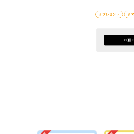
# プレゼント
# 
X
（旧T