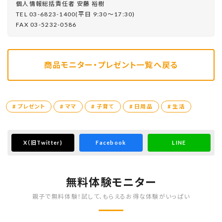
個⼈情報総括責任者 安藤 裕樹
TEL 03-6823-1400(平⽇ 9:30〜17:30)
FAX 03-5232-0586
商品モニター・プレゼント一覧へ戻る
# プレゼント
# ママ
# 子育て
# 日用品
# 生活
X
（旧Twitter)
Facebook
LINE
無料体験モニター
親子で無料体験！試して、もらえるお得な体験がいっぱい