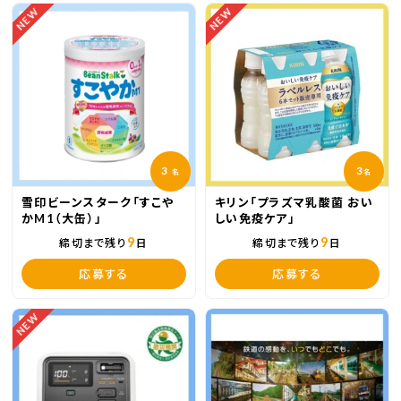
NEW
NEW
3
3
名
名
雪印ビーンスターク「すこや
キリン「プラズマ乳酸菌 おい
かM1（大缶）」
しい免疫ケア」
9
9
締切まで残り
日
締切まで残り
日
応募する
応募する
NEW