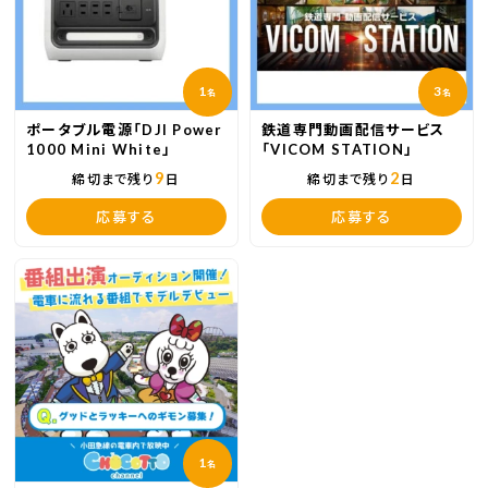
1
3
名
名
ポータブル電源「DJI Power
鉄道専門動画配信サービス
1000 Mini White」
「VICOM STATION」
9
2
締切まで残り
日
締切まで残り
日
応募する
応募する
1
名