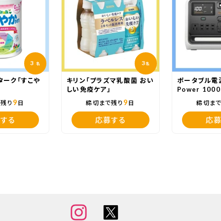
3
3
名
名
ターク「すこや
キリン「プラズマ乳酸菌 おい
ポータブル電源
」
しい免疫ケア」
Power 1000
White」
9
9
で残り
日
締切まで残り
日
締切ま
する
応募する
応募