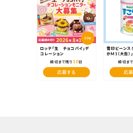
10
名
ロッテ「生 チョコパイ」デ
雪印ビーンス
コレーション
かM1（大缶）
10
締切まで残り
日
締切ま
応募する
応募