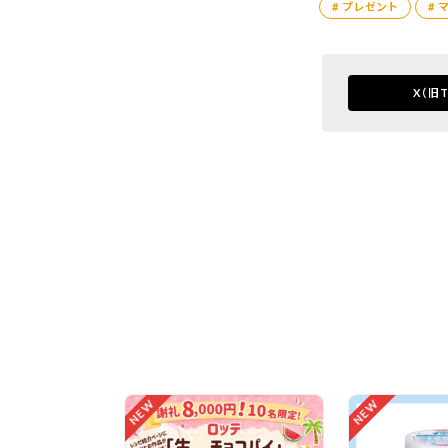
# プレゼント
# 
X
（旧T
NEW
NEW