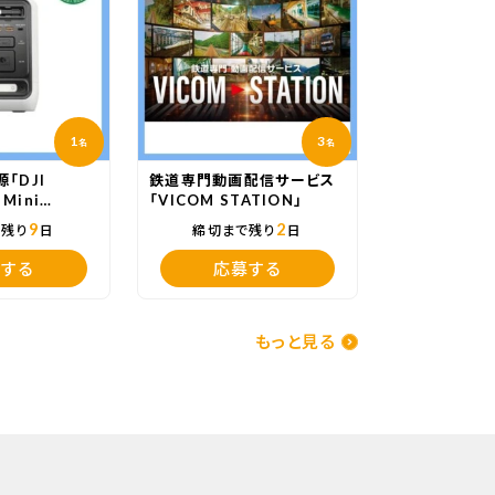
1
3
名
名
「DJI
鉄道専門動画配信サービス
 Mini
「VICOM STATION」
9
2
で残り
日
締切まで残り
日
する
応募する
もっと見る