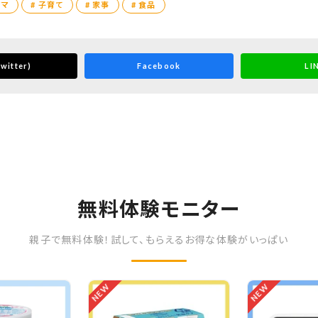
ママ
# 子育て
# 家事
# 食品
witter)
Facebook
LI
無料体験モニター
親子で無料体験！試して、もらえるお得な体験がいっぱい
NEW
NEW