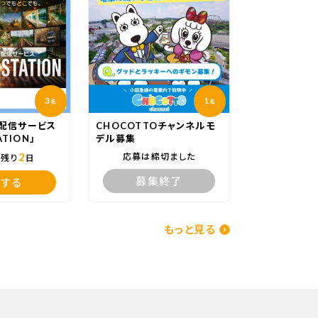
3
1
名
名
配信サービス
CHOCOTTOチャンネルモ
ATION」
デル募集
2
応募は締切ました
で残り
日
募集終了
する
もっと見る