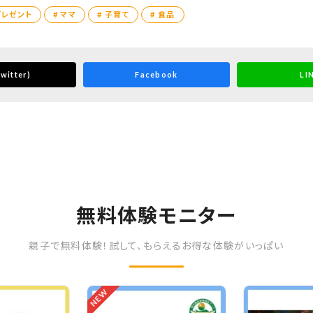
プレゼント
# ママ
# 子育て
# 食品
witter)
Facebook
LI
無料体験モニター
親子で無料体験！試して、もらえるお得な体験がいっぱい
NEW