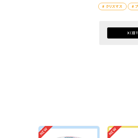
# クリスマス
# 
X
（旧T
NEW
NEW