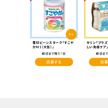
3
名
雪印ビーンスターク「すこや
キリン「プラズ
かM1（大缶）」
しい免疫ケア
9
締切まで残り
日
締切ま
応募する
応募