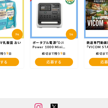
3
1
名
名
マ乳酸菌 おい
ポータブル電源「DJI
鉄道専門動画
」
Power 1000 Mini
「VICOM ST
White」
9
9
で残り
日
締切まで残り
日
締切ま
する
応募する
応募