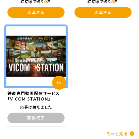
6
6
締切まで残り
日
締切まで残り
日
応募する
応募する
3
名
鉄道専門動画配信サービス
「VICOM STATION」
応募は締切ました
募集終了
もっと見る