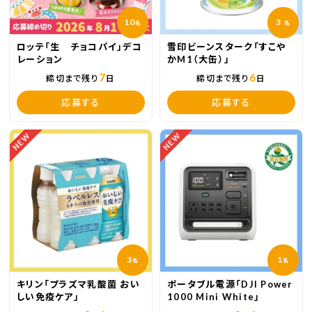
10
3
名
名
ロッテ「生 チョコパイ」デコ
雪印ビーンスターク「すこや
レーション
かM1（大缶）」
7
6
締切まで残り
日
締切まで残り
日
応募する
応募する
NEW
NEW
3
1
名
名
キリン「プラズマ乳酸菌 おい
ポータブル電源「DJI Power
しい免疫ケア」
1000 Mini White」