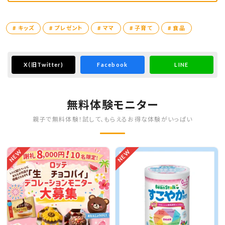
# キッズ
# プレゼント
# ママ
# 子育て
# 食品
X
（旧Twitter)
Facebook
LINE
無料体験モニター
親子で無料体験！試して、もらえるお得な体験がいっぱい
NEW
NEW