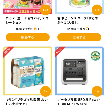
10
3
名
名
ロッテ「生 チョコパイ」デコ
雪印ビーンスターク「すこや
レーション
かM1（大缶）」
8
7
締切まで残り
日
締切まで残り
日
応募する
応募する
NEW
NEW
3
1
名
名
キリン「プラズマ乳酸菌 おい
ポータブル電源「DJI Power
しい免疫ケア」
1000 Mini White」