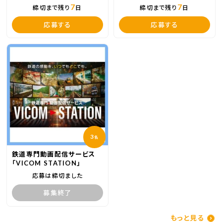
7
7
締切まで残り
日
締切まで残り
日
応募する
応募する
3
名
鉄道専門動画配信サービス
「VICOM STATION」
応募は締切ました
募集終了
もっと見る