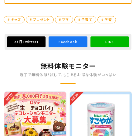
# キッズ
# プレゼント
# ママ
# 子育て
# 学習
X
（旧Twitter)
Facebook
LINE
無料体験モニター
親子で無料体験！試して、もらえるお得な体験がいっぱい
NEW
NEW