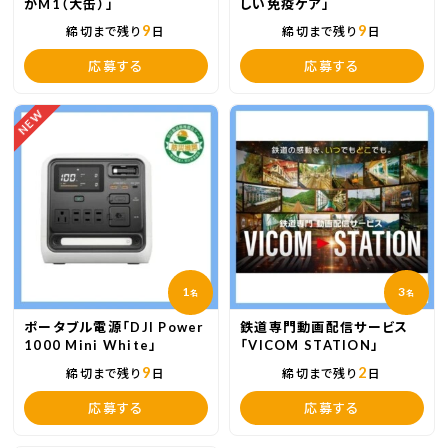
かM1（大缶）」
しい免疫ケア」
9
9
締切まで残り
日
締切まで残り
日
応募する
応募する
NEW
1
3
名
名
ポータブル電源「DJI Power
鉄道専門動画配信サービス
1000 Mini White」
「VICOM STATION」
9
2
締切まで残り
日
締切まで残り
日
応募する
応募する