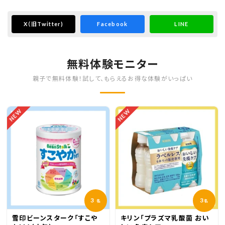
X
（旧Twitter)
Facebook
LINE
無料体験モニター
親子で無料体験！試して、もらえるお得な体験がいっぱい
NEW
NEW
3
3
名
名
雪印ビーンスターク「すこや
キリン「プラズマ乳酸菌 おい