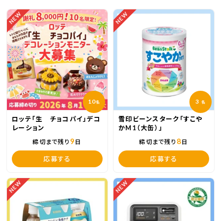
NEW
NEW
10
3
名
名
ロッテ「生 チョコパイ」デコ
雪印ビーンスターク「すこや
レーション
かM1（大缶）」
9
8
締切まで残り
日
締切まで残り
日
応募する
応募する
NEW
NEW