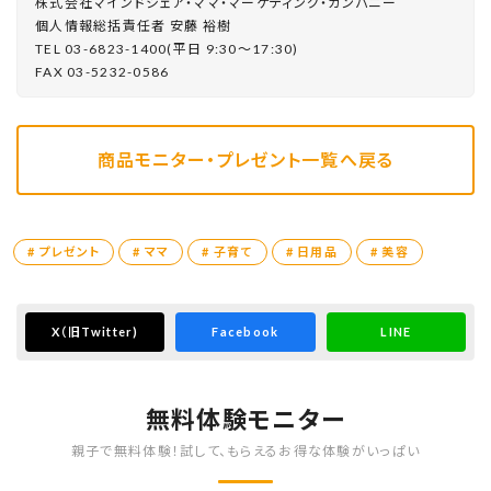
株式会社マインドシェア・ママ・マーケティング・カンパニー
個⼈情報総括責任者 安藤 裕樹
TEL 03-6823-1400(平⽇ 9:30〜17:30)
FAX 03-5232-0586
商品モニター・プレゼント一覧へ戻る
# プレゼント
# ママ
# 子育て
# 日用品
# 美容
X
（旧Twitter)
Facebook
LINE
無料体験モニター
親子で無料体験！試して、もらえるお得な体験がいっぱい