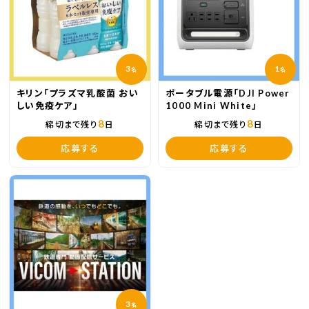
3
1
名
名
キリン「プラズマ乳酸菌 おい
ポータブル電源「DJI Power
しい免疫ケア」
1000 Mini White」
8
8
締切まで残り
日
締切まで残り
日
応募する
応募する
3
名