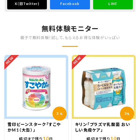
X
（旧Twitter)
Facebook
LINE
無料体験モニター
親子で無料体験！試して、もらえるお得な体験がいっぱい
NEW
NEW
3
3
名
名
雪印ビーンスターク「すこや
キリン「プラズマ乳酸菌 おい
かM1（大缶）」
しい免疫ケア」
10
10
締切まで残り
日
締切まで残り
日