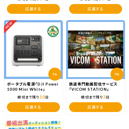
応募する
応募する
NEW
1
3
名
名
ポータブル電源「DJI Power
鉄道専門動画配信サービス
1000 Mini White」
「VICOM STATION」
10
3
締切まで残り
日
締切まで残り
日
応募する
応募する