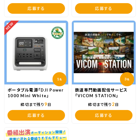
応募する
応募する
NEW
1
3
名
名
ポータブル電源「DJI Power
鉄道専門動画配信サービス
1000 Mini White」
「VICOM STATION」
9
2
締切まで残り
日
締切まで残り
日
応募する
応募する