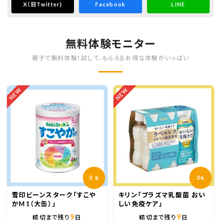
X
（旧Twitter)
Facebook
LINE
無料体験モニター
親子で無料体験！試して、もらえるお得な体験がいっぱい
NEW
NEW
3
3
名
名
雪印ビーンスターク「すこや
キリン「プラズマ乳酸菌 おい
かM1（大缶）」
しい免疫ケア」
9
9
締切まで残り
日
締切まで残り
日