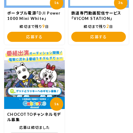
1
3
名
名
ポータブル電源「DJI Power
鉄道専門動画配信サービス
1000 Mini White」
「VICOM STATION」
9
2
締切まで残り
日
締切まで残り
日
応募する
応募する
1
名
CHOCOTTOチャンネルモデ
ル募集
応募は締切ました