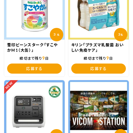
3
3
名
名
雪印ビーンスターク「すこや
キリン「プラズマ乳酸菌 おい
かM1（大缶）」
しい免疫ケア」
9
9
締切まで残り
日
締切まで残り
日
応募する
応募する
NEW