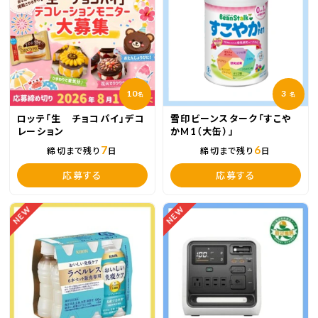
10
3
名
名
ロッテ「生 チョコパイ」デコ
雪印ビーンスターク「すこや
レーション
かM1（大缶）」
7
6
締切まで残り
日
締切まで残り
日
応募する
応募する
NEW
NEW