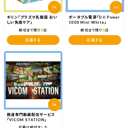
3
1
名
名
キリン「プラズマ乳酸菌 おい
ポータブル電源「DJI Power
しい免疫ケア」
1000 Mini White」
6
6
締切まで残り
日
締切まで残り
日
応募する
応募する
3
名
鉄道専門動画配信サービス
「VICOM STATION」
応募は締切ました