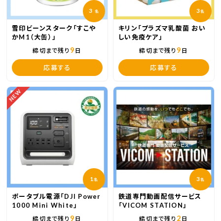
3
3
名
名
雪印ビーンスターク「すこや
キリン「プラズマ乳酸菌 おい
かM1（大缶）」
しい免疫ケア」
9
9
締切まで残り
日
締切まで残り
日
応募する
応募する
NEW
1
3
名
名
ポータブル電源「DJI Power
鉄道専門動画配信サービス
1000 Mini White」
「VICOM STATION」
9
2
締切まで残り
日
締切まで残り
日