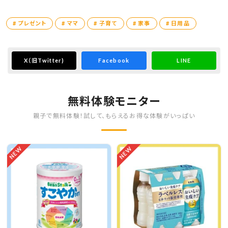
# プレゼント
# ママ
# 子育て
# 家事
# 日用品
X
（旧Twitter)
Facebook
LINE
無料体験モニター
親子で無料体験！試して、もらえるお得な体験がいっぱい
NEW
NEW