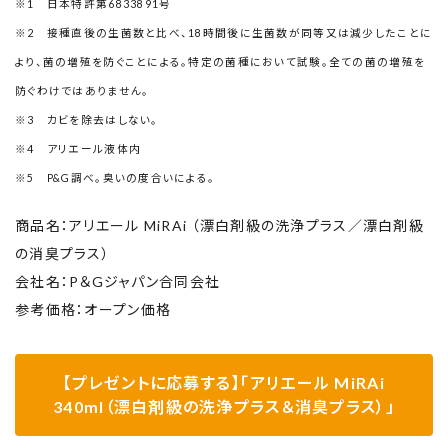
※1 日本特許第6833891号
※2 接種直後の生菌数と比べ、18時間後に生菌数が同等又は減少したことに
より、菌の増殖を防ぐことによる。特定の菌種において試験。全ての菌の増殖を
防ぐわけではありません。
※3 カビを除去はしない。
※4
アリエール液体内
※5 P&G調べ。臭いの度合いによる。
商品名：アリエール MiRAi （漂白剤級の洗浄プラス／漂白剤級
の消臭プラス）
会社名：P＆Gジャパン合同会社
参考価格：オープン価格
【プレゼントに応募する】「アリエール MiRAi
340ml（漂白剤級の洗浄プラス＆消臭プラス）」