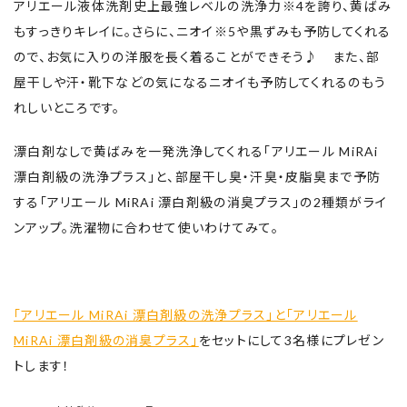
アリエール液体洗剤史上最強レベルの洗浄力※4を誇り、黄ばみ
もすっきりキレイに。さらに、ニオイ※5や黒ずみも予防してくれる
ので、お気に入りの洋服を長く着ることができそう♪ また、部
屋干しや汗・靴下などの気になるニオイも予防してくれるのもう
れしいところです。
漂白剤なしで黄ばみを一発洗浄してくれる「アリエール MiRAi
漂白剤級の洗浄プラス」と、部屋干し臭・汗臭・皮脂臭まで予防
する「アリエール MiRAi 漂白剤級の消臭プラス」の2種類がライ
ンアップ。洗濯物に合わせて使いわけてみて。
「アリエール MiRAi 漂白剤級の洗浄プラス」と「アリエール
MiRAi 漂白剤級の消臭プラス」
をセットにして3名様にプレゼン
トします！