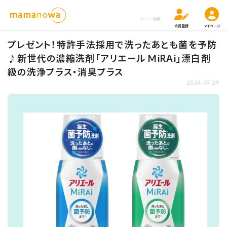
口コミ検索
会員登録
マイページ
プレゼント！特許手法採用で洗ったあとも菌を予防
♪新世代の濃縮洗剤「アリエール MiRAi」漂白剤
級の洗浄プラス・消臭プラス
2024.07.29