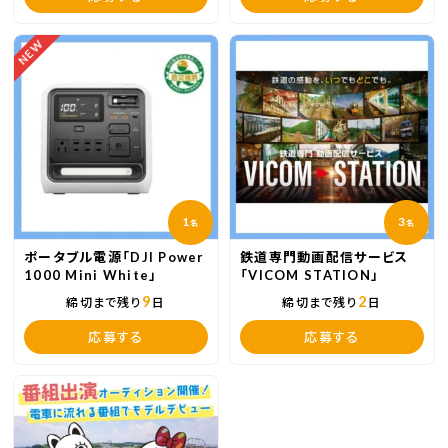
NEW
1
3
名
名
ポータブル電源「DJI Power
鉄道専門動画配信サービス
1000 Mini White」
「VICOM STATION」
9
2
締切まで残り
日
締切まで残り
日
応募する
応募する