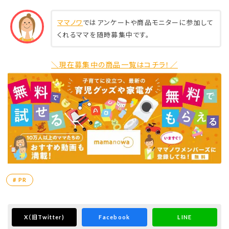
ママノワ
ではアンケートや商品モニターに参加して
くれるママを随時募集中です。
＼現在募集中の商品一覧はコチラ！／
# PR
X
（旧Twitter)
Facebook
LINE