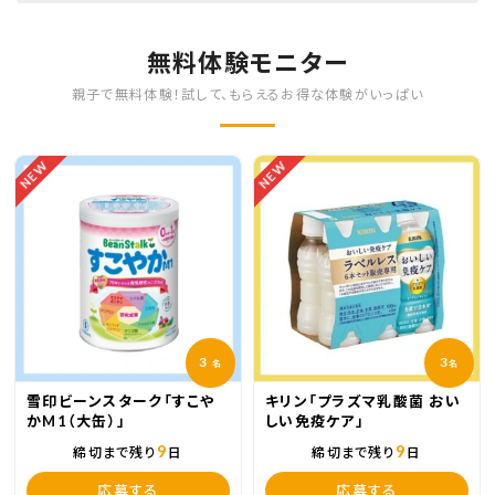
無料体験モニター
親子で無料体験！試して、もらえるお得な体験がいっぱい
NEW
NEW
3
3
名
名
雪印ビーンスターク「すこや
キリン「プラズマ乳酸菌 おい
かM1（大缶）」
しい免疫ケア」
9
9
締切まで残り
日
締切まで残り
日
応募する
応募する