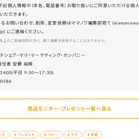
下記個人情報の（本名、電話番号）お取り扱いにご同意いただける個
いただきます。
お問い合わせ、削除、変更依頼はママノワ編集部宛て（mamanowa.in
co.jp）にご連絡ください。
務上のご連絡目的以外に、個人情報を使用することはありません。
ドシェア・ママ・マーケティング・カンパニー
任者 安藤 裕樹
-1400(平⽇ 9:30〜17:30)
-0586
商品モニター・プレゼント一覧へ戻る
ッズ
# プレゼント
# ベビー
# ママ
# 学習