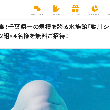
体験口コミ動画
モニター
プレゼント
人気ランキング
集！千葉県一の規模を誇る水族館「鴨川シ
2組×4名様を無料ご招待！