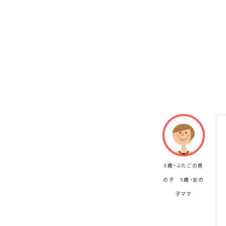
3歳・ふたごの男
の子 5歳・女の
子ママ