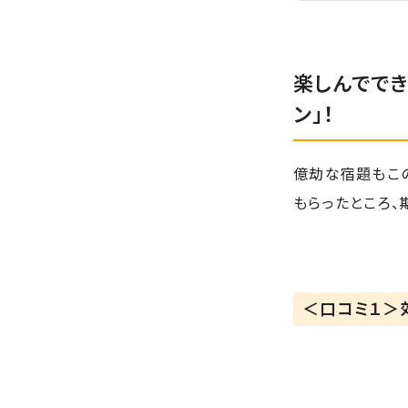
楽しんでで
ン」！
億劫な宿題もこの
もらったところ、
＜口コミ１＞