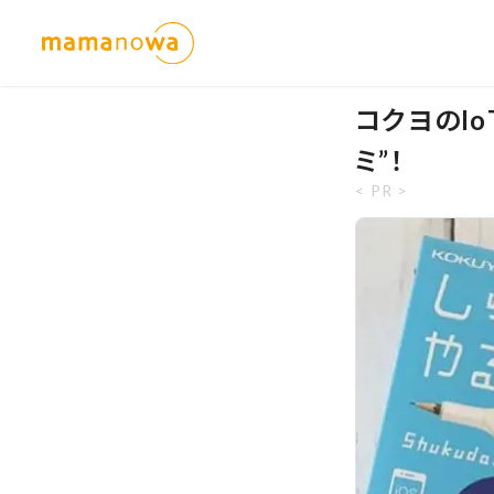
コクヨのI
ミ”！
< PR >