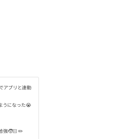
でアプリと連動
うになった😭
🧒🏻✏️