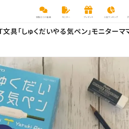
体験口コミ動画
モニター
プレゼント
人気ランキング
oT文具「しゅくだいやる気ペン」モニターマ