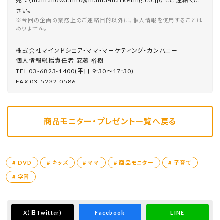
宛て（mamanowa.info@mama-marketing.co.jp）にご連絡くだ
さい。
※今回の企画の業務上のご連絡目的以外に、個人情報を使用することは
ありません。
株式会社マインドシェア・ママ・マーケティング・カンパニー
個⼈情報総括責任者 安藤 裕樹
TEL 03-6823-1400(平⽇ 9:30〜17:30)
FAX 03-5232-0586
商品モニター・プレゼント一覧へ戻る
# DVD
# キッズ
# ママ
# 商品モニター
# 子育て
# 学習
X
（旧Twitter)
Facebook
LINE