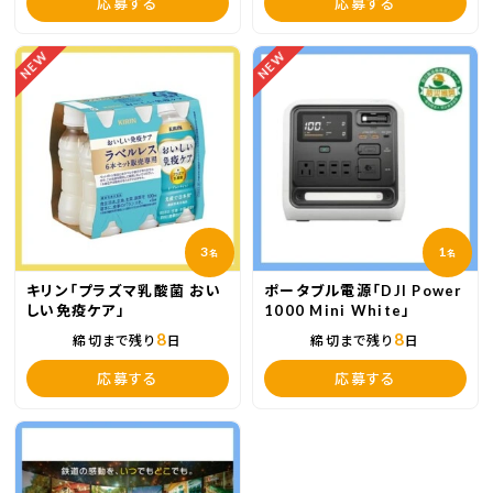
応募する
応募する
NEW
NEW
3
1
名
名
キリン「プラズマ乳酸菌 おい
ポータブル電源「DJI Power
しい免疫ケア」
1000 Mini White」
8
8
締切まで残り
日
締切まで残り
日
応募する
応募する