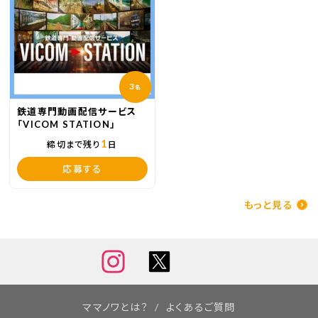
3
名
鉄道専門動画配信サービス
「VICOM STATION」
1
締切まで残り
日
応募する
もっと見る
ママノワとは？
よくあるご質問