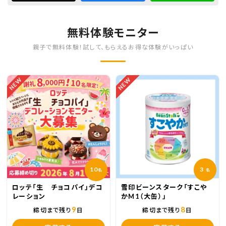
無料体験モニター
親子で無料体験！試して、もらえるお得な体験がいっぱい
NEW
NEW
10
3
名
名
ロッテ「生 チョコパイ」デコ
雪印ビーンスターク「すこや
レーション
かM1（大缶）」
9
8
締切まで残り
日
締切まで残り
日