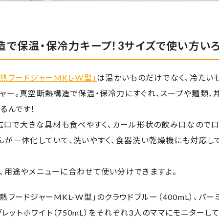
造で保温・保冷力キープ！3サイズで使い方いろ
熱フードジャーMKL-W型」
は温かいものだけでなく、冷たい
ャー。真空断熱構造で保温・保冷力にすぐれ、スープや麺類、
るんです！
の広口で大きな具材も食べやすく、カール形状の飲み口なので
んが一体化していて、洗いやすく、食器洗い乾燥機にも対応し
で、用途やメニューに合わせて使い分けできますよ。
熱フードジャーMKL-W型」のクラウドブルー（400mL）、バー
ーグレットホワイト（750mL）をそれぞれ3人のママにモニターし