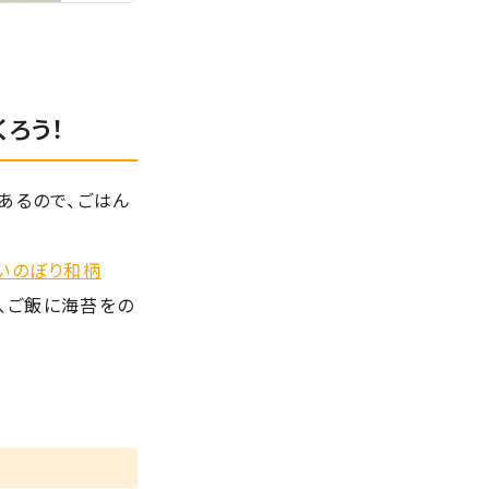
ろう！
あるので、ごはん
いのぼり和柄
は、ご飯に海苔をの