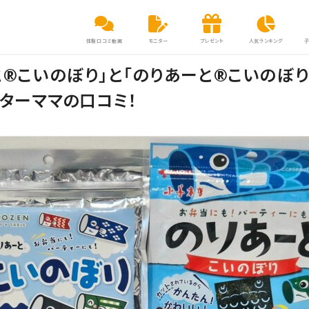
体験口コミ動画
モニター
プレゼント
人気ランキング
と®こいのぼり」と「のりあーと®こいのぼり
ニターママの口コミ！