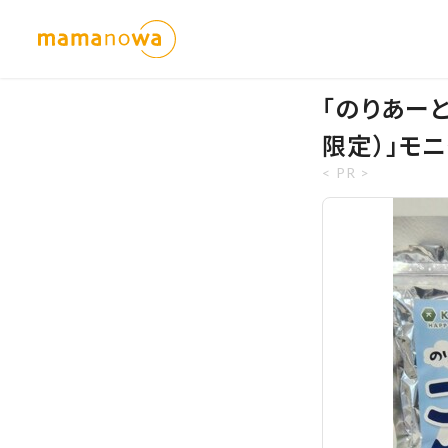
「のりあー
限定）」モ
< PR >