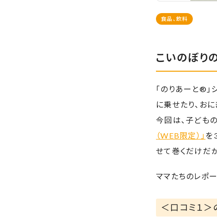
食品、飲料
こいのぼり
「のりあーと®」
に乗せたり、おに
今回は、子ども
（WEB限定）」
を
せて巻くだけだか
ママたちのレポー
＜口コミ１＞