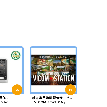
1
3
名
名
「DJI
鉄道専門動画配信サービス
 Mini
「VICOM STATION」