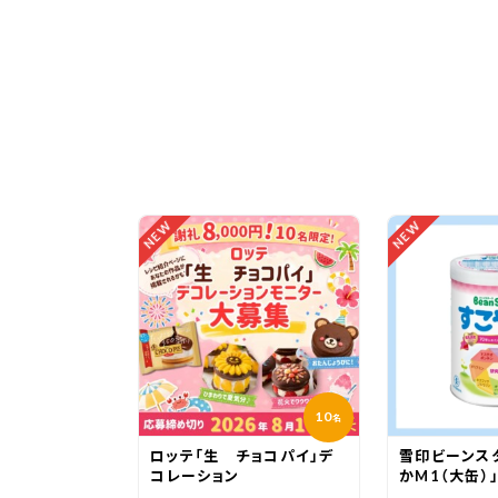
NEW
NEW
10
名
ロッテ「生 チョコパイ」デ
雪印ビーンス
コレーション
かM1（大缶）