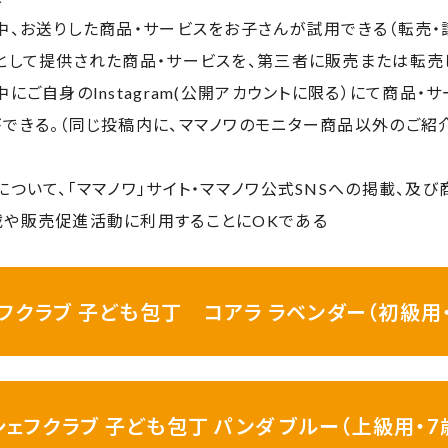
中、お送りした商品・サービスをお子さんが試用できる（転売・
ーとして提供された商品・サービスを、第三者に販売または転売
中にご自身のInstagram(公開アカウントに限る）にて商品・
ができる。（同じ投稿内に、ママノワのモニター商品以外のご紹
について、「ママノワ」サイト・ママノワ公式SNSへの掲載、及
載や販売促進活動に利用することにOKである
ェフクラブ 子ども包丁 コアラ ラベンダー（初級用・
シェフクラブ 子ども包丁 パンダ ブルー（上級用・7