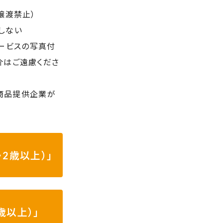
譲渡禁止）
しない
サービスの写真付
介はご遠慮くださ
び商品提供企業が
2歳以上）」
歳以上）」