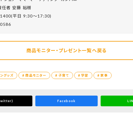
任者 安藤 裕樹
-1400(平⽇ 9:30〜17:30)
-0586
商品モニター・プレゼント一覧へ戻る
チングッズ
# 商品モニター
# 子育て
# 学習
# 家事
witter)
Facebook
LI