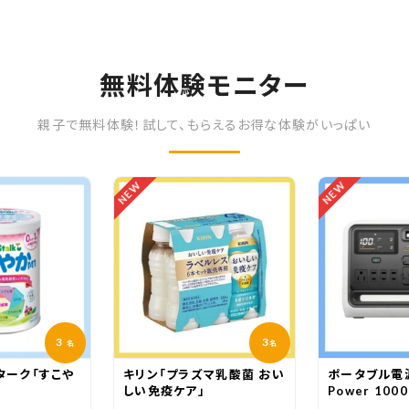
無料体験モニター
親子で無料体験！試して、もらえるお得な体験がいっぱい
NEW
NEW
3
3
名
名
ターク「すこや
キリン「プラズマ乳酸菌 おい
ポータブル電源
」
しい免疫ケア」
Power 1000
White」