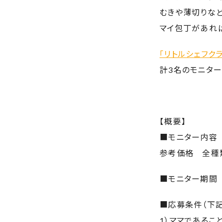
むきや薄切りなど
マイ包丁があれ
「リトルシェフク
計3名のモニター
【概要】
■モニター内容 
参考価格 全種類￥
■モニター期間 2
■応募条件（下
1）ママであるこ