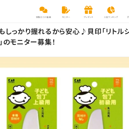
体験口コミ動画
モニター
プレゼント
人気ランキング
もしっかり握れるから安心♪貝印「リトル
」のモニター募集！