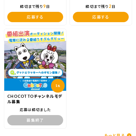
9
2
締切まで残り
日
締切まで残り
日
応募する
応募する
1
名
CHOCOTTOチャンネルモデ
ル募集
応募は締切ました
募集終了
もっと見る