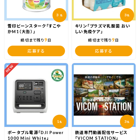
3
3
名
名
雪印ビーンスターク「すこや
キリン「プラズマ乳酸菌 おい
かM1（大缶）」
しい免疫ケア」
9
9
締切まで残り
日
締切まで残り
日
応募する
応募する
NEW
1
3
名
名
ポータブル電源「DJI Power
鉄道専門動画配信サービス
1000 Mini White」
「VICOM STATION」