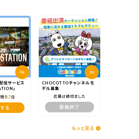
3
1
名
名
配信サービス
CHOCOTTOチャンネルモ
ATION」
デル募集
2
応募は締切ました
で残り
日
募集終了
する
もっと見る