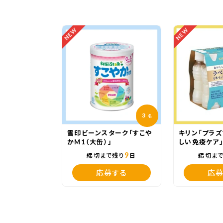
NEW
NEW
3
名
雪印ビーンスターク「すこや
キリン「プラズ
かM1（大缶）」
しい免疫ケア
9
締切まで残り
日
締切ま
応募する
応募