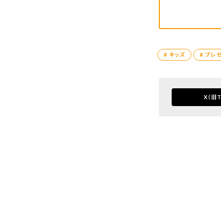
# キッズ
# プレ
X
（旧T