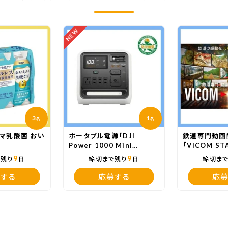
NEW
3
1
名
名
マ乳酸菌 おい
ポータブル電源「DJI
鉄道専門動画
」
Power 1000 Mini
「VICOM ST
White」
9
9
で残り
日
締切まで残り
日
締切ま
する
応募する
応募