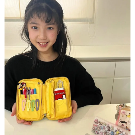
ストラップホルダー付き💡
ストラップホルダー付の
ペンケースってあまりないから
これがめちゃめちゃ良くて!!😍
私は子どもたちの写真をつけています🥰
子どもの写真のキーホルダーが
何個もあるんだけど､
鞄に付けてなくしたら嫌で💦
おうちに眠っていた写真たち
パンケースだと中に付けられて
落とす心配もなく安心だし
いつでも見て癒されるので🥹✨
推し活している方にもおすすめ💗