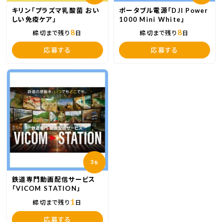
キリン「プラズマ乳酸菌 おい
ポータブル電源「DJI Power
しい免疫ケア」
1000 Mini White」
8
8
締切まで残り
日
締切まで残り
日
応募する
応募する
3
名
鉄道専門動画配信サービス
「VICOM STATION」
1
締切まで残り
日
応募する