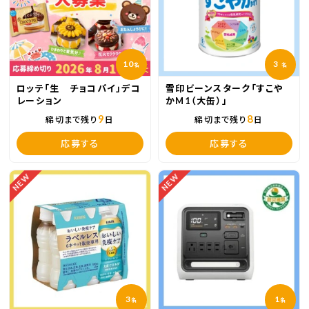
10
3
名
名
ロッテ「生 チョコパイ」デコ
雪印ビーンスターク「すこや
レーション
かM1（大缶）」
9
8
締切まで残り
日
締切まで残り
日
応募する
応募する
NEW
NEW
3
1
名
名