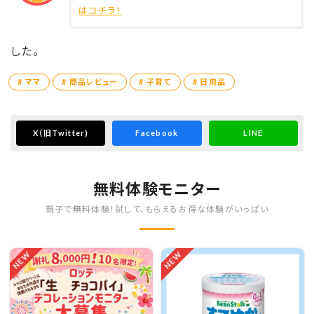
はコチラ！
した。
# ママ
# 商品レビュー
# 子育て
# 日用品
X
（旧Twitter)
Facebook
LINE
無料体験モニター
親子で無料体験！試して、もらえるお得な体験がいっぱい
NEW
NEW