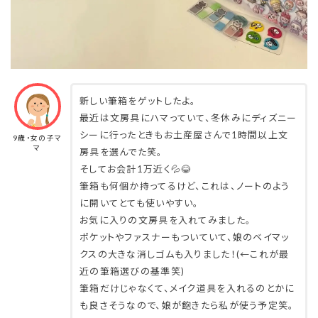
メイクポーチとして使ってもOK🙆👝
A7ノートポケットには
通帳サイズくらいの物が入るので
いろんな使い方ができるよ♪
新しい筆箱をゲットしたよ。
最近は文房具にハマっていて、冬休みにディズニー
シーに行ったときもお土産屋さんで1時間以上文
9歳・女の子マ
マ
房具を選んでた笑。
そしてお会計1万近く💦😂
筆箱も何個か持ってるけど、これは、ノートのよう
に開いてとても使いやすい。
お気に入りの文房具を入れてみました。
ポケットやファスナーもついていて、娘のベイマッ
クスの大きな消しゴムも入りました！(←これが最
近の筆箱選びの基準笑)
筆箱だけじゃなくて、メイク道具を入れるのとかに
も良さそうなので、娘が飽きたら私が使う予定笑。