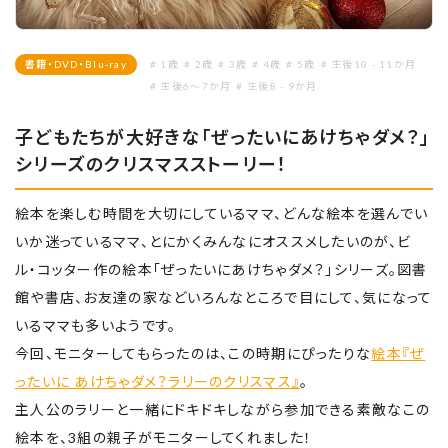
書籍・DVD・Blu-ray
# 1歳
# 2歳
# 3歳
# 4歳
# 5歳
# 生後10 - 11か月
# 生後6～7か月
# 生後8 - 9か月
子どもたちが大好きな「ぜったいにあけちゃダメ？」
シリーズのクリスマスストーリー！
絵本を楽しむ時間を大切にしているママ、どんな絵本を選んでい
いか迷っているママ、とにかくみんなにオススメしたいのが、ビ
ル・コッター作の絵本「ぜったいにあけちゃダメ？」シリーズ。図書
館や書店、お友達の家などいろんなところで目にして、気になって
いるママも多いようです。
今回、モニターしてもらったのは、この時期にぴったりな
絵本『ぜ
ったいに あけちゃダメ？ラリーのクリスマス』
。
主人公のラリーと一緒にドキドキしながら参加できる素敵なこの
絵本を、3組の親子がモニターしてくれました！