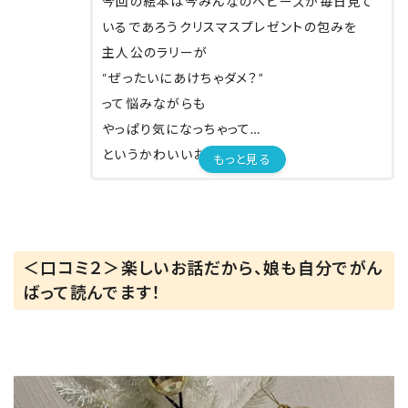
今回の絵本は今みんなのベビーズが毎日見て
いるであろうクリスマスプレゼントの包みを
主人公のラリーが
“ぜったいにあけちゃダメ？”
って悩みながらも
やっぱり気になっちゃって…
というかわいいお話😍
もっと見る
息子はひとりで何かおしゃべりしながら読んで
たよ〜
＜口コミ２＞楽しいお話だから、娘も自分でがん
今は大人のママたちも昔味わっていた気持ちを
ばって読んでます！
思い出して、一緒にわくわくする絵本でした🤭✨
プレゼントのリボンがキラキラしている表紙も、
プレゼントに手を伸ばしたくなっちゃうポイント
です🎁🫣✨