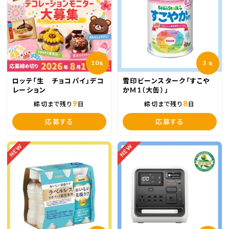
10
3
名
名
ロッテ「生 チョコパイ」デコ
雪印ビーンスターク「すこや
レーション
かM1（大缶）」
9
8
締切まで残り
日
締切まで残り
日
応募する
応募する
NEW
NEW