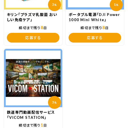
3
1
名
名
キリン「プラズマ乳酸菌 おい
ポータブル電源「DJI Power
しい免疫ケア」
1000 Mini White」
8
8
締切まで残り
日
締切まで残り
日
応募する
応募する
3
名
鉄道専門動画配信サービス
「VICOM STATION」
1
締切まで残り
日