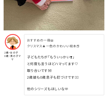
おすすめの一冊📖
クリスマス🎄一色のかわいい絵本📕
2歳・女の子
0歳・男の子マ
子どもたちが「もういっかい❣️」
マ
と何度も言うほどハマってます🤍
取り合いです👐
2歳娘も0歳息子も釘づけです🙆‍♀️
他のシリーズもほしいな🫶