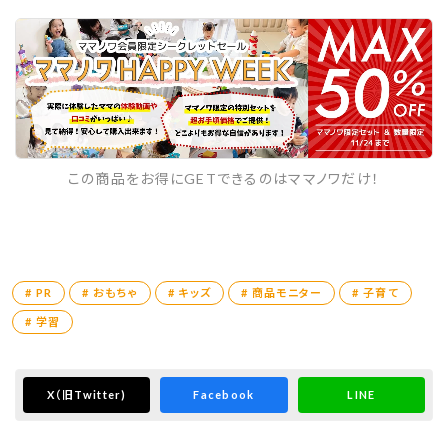
お城はどんな形状にでも組み立てられて
背の高いお城にしたり横に広いお城にしたりと
子どもの創造力も身につきそうです。
対象年齢は2歳からで、
プリンセスが気になり出す年頃の娘はお姫様の
この商品をお得にGETできるのはママノワだけ！
お城づくりを楽しみながら
英語の音声をまねしたり、メロディーに合わせ
て一緒に歌ったりしてるよ！
カラフルな色合いもかわいいからお気に入りの
# PR
# おもちゃ
# キッズ
# 商品モニター
# 子育て
おもちゃに仲間入り！！
# 学習
X
（旧Twitter)
Facebook
LINE