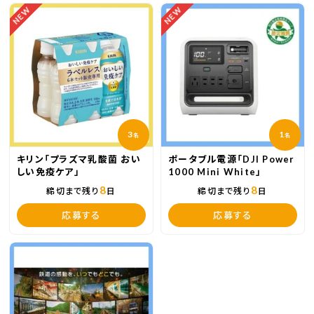
NEW
NEW
3
1
名
名
キリン「プラズマ乳酸菌 おい
ポータブル電源「DJI Power
しい免疫ケア」
1000 Mini White」
8
8
締切まで残り
日
締切まで残り
日
応募する
応募する