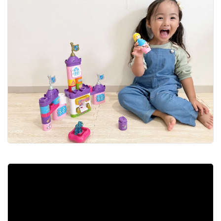
▼個人的なオススメpoint
・ブロックが小さくないので、小さい子がいても
安心！
・カラフルで子どもが知ってる絵柄が多いので、
親しみやすい
・ネイティブの英語に触れられる
︎・90以上のサウンドや英語のフレーズが楽しめ
る
︎・組み立てた後も大きすぎないので収納しやす
い
・女の子が大好きなプリンセス＆お城の仕様