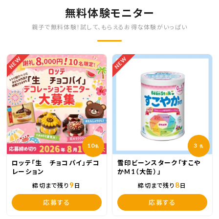
無料体験モニター
親子で無料体験！試して、もらえるお得な体験がいっぱい
NEW
NEW
10
3
名
名
ロッテ「生 チョコパイ」デコ
雪印ビーンスターク「すこや
レーション
かM1（大缶）」
9
8
締切まで残り
日
締切まで残り
日
応募する
応募する