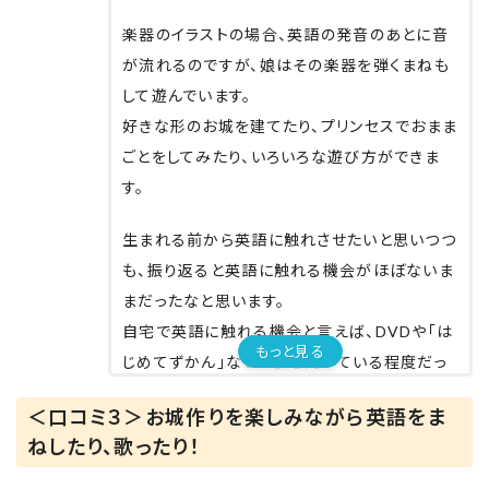
楽器のイラストの場合、英語の発音のあとに音
が流れるのですが、娘はその楽器を弾くまねも
して遊んでいます。
好きな形のお城を建てたり、プリンセスでおまま
ごとをしてみたり、いろいろな遊び方ができま
す。
生まれる前から英語に触れさせたいと思いつつ
も、振り返ると英語に触れる機会がほぼないま
まだったなと思います。
自宅で英語に触れる機会と言えば、DVDや「は
もっと見る
じめてずかん」などで少し聞いている程度だっ
たので、親としてはシェイプ&ミュージックキャ
＜口コミ３＞お城作りを楽しみながら英語をま
ッスルで遊びながら学べるのはすごくうれしか
ねしたり、歌ったり！
ったです。