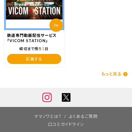
3
名
鉄道専門動画配信サービス
「VICOM STATION」
1
締切まで残り
日
応募する
もっと見る
ママノワとは？
よくあるご質問
口コミガイドライン