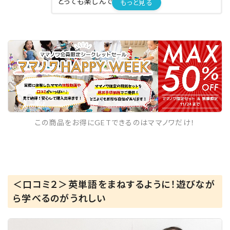
とっても楽しんでいました！
もっと見る
下の子もずっとブロックを食べてるくらい
気に入っていました（笑）
保管についても、組み立てたままでも
そこまで場所を取らないので助かりました！
(うちが広くないので…)
なんならかわいいので飾っても良しです
♡
この商品をお得にGETできるのはママノワだけ！
こんなブロックおもちゃがあるの知らなかった
ので
もっと早く出会いたかった〜(´；ω；`)と
＜口コミ２＞英単語をまねするように！遊びなが
思ったおもちゃでした！！
ら学べるのがうれしい