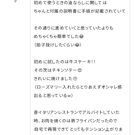
マ
初めて使うときの油ならしに関しては
ちゃんと付属の説明書に手順が記載されていて
⁡
その通りに進めていくと思っていたよりも
めちゃくちゃ簡単でした😂
（拍子抜けしたくらい😂）
⁡
初めに試したのは牛ステーキ！！
⁡その次はチキンソテー😍
きれいに焼けました🥺
⁡（ローズマリー入れたらとりあえずオシャレ感
出ると思っているw）
⁡
昔イタリアンレストランでアルバイトしていた
時、お肉を焼くのは鉄フライパンだったので
⁡自宅で再現できてとってもテンション上がりま