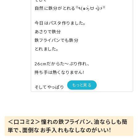
自然に鉄分がとれる⁽⁽٩(๑˃̶͈̀ ᗨ ˂̶͈́)۶⁾⁾
今日はパスタ作りました。
あさりで鉄分
鉄フライパンでも鉄分
とれました。
26cmだからた〜ぷり作れ、
持ち手は熱くなりません！
もっと見る
そしてやっぱり
かっこいい‼︎ ヵｺ(*ﾟ∀ﾟ︎)bｨ-ｨ
鉄フライパンは
しっかりお手入れし
＜口コミ２＞憧れの鉄フライパン、油ならしも簡
一生使えるから大事にしなきゃ！
単で、面倒なお手入れもなしなのがいい！
これからたくさん活用させていただきます！