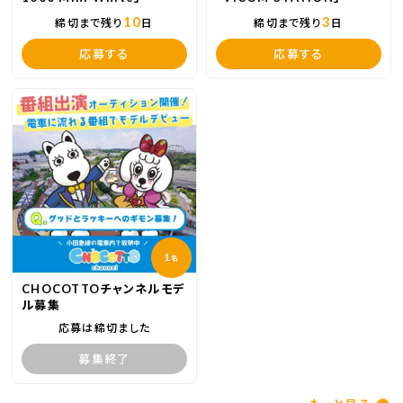
10
3
締切まで残り
日
締切まで残り
日
応募する
応募する
1
名
CHOCOTTOチャンネルモデ
ル募集
応募は締切ました
募集終了