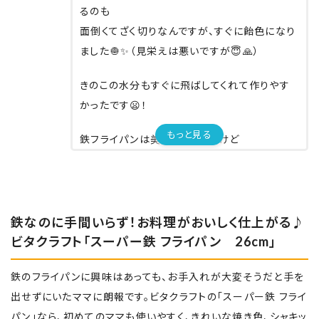
るのも
面倒くてざく切りなんですが、すぐに飴色になり
ました🧅✨（見栄えは悪いですが😇🙏）
きのこの水分もすぐに飛ばしてくれて作りやす
かったです😦！
もっと見る
鉄フライパンは美味しくできるけど
焦げたり手入れが面倒みたいなイメージでし
た👀
けどビタクラフトは仕様書どおりにすればそん
なに焦げないし
鉄なのに手間いらず！お料理がおいしく仕上がる♪
手入れも特に入りません😦
ビタクラフト「スーパー鉄 フライパン 26cm」
こびりつきはありますが、スポンジでこすったら
鉄のフライパンに興味はあっても、お手入れが大変そうだと手を
すぐ落ちるしテフロンがはげる心配もしなくて
出せずにいたママに朗報です。ビタクラフトの「スーパー鉄 フライ
良いので
パン」なら、初めてのママも使いやすく、きれいな焼き色、シャキッ
扱いも楽です。