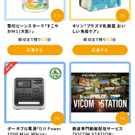
3
3
名
名
雪印ビーンスターク「すこや
キリン「プラズマ乳酸菌 おい
かM1（大缶）」
しい免疫ケア」
10
10
締切まで残り
日
締切まで残り
日
応募する
応募する
NEW
1
3
名
名
ポータブル電源「DJI Power
鉄道専門動画配信サービス
1000 Mini White」
「VICOM STATION」