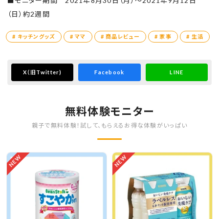
■モニター期間 2021年8月30日（月）～2021年9月12日
（日）約2週間
# キッチングッズ
# ママ
# 商品レビュー
# 家事
# 生活
X
（旧Twitter)
Facebook
LINE
無料体験モニター
親子で無料体験！試して、もらえるお得な体験がいっぱい
NEW
NEW