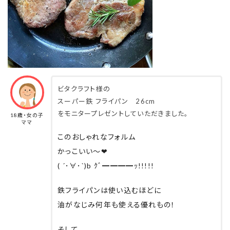
ビタクラフト様の
スーパー鉄 フライパン 26cm
をモニタープレゼントしていただきました。
18歳・女の子
ママ
このおしゃれなフォルム
かっこいい〜❤︎
( ´･∀︎･`)b ｸﾞ━︎━︎━︎━︎ｯ!!!!!
鉄フライパンは使い込むほどに
油がなじみ何年も使える優れもの！
そして