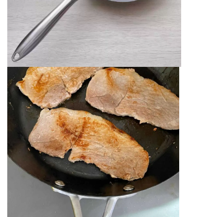
き成長していき、一生ものなので
大事に育てていこうと思います☺️💓
⁡
娘にもいずれこのフライパンで作った料理を食
べる時がくるのかな…✨✨
⁡早くカリっと焼いたお肉を食べさせてあげたい
なぁ😍
⁡
まだ半年くらいは先かな？😂