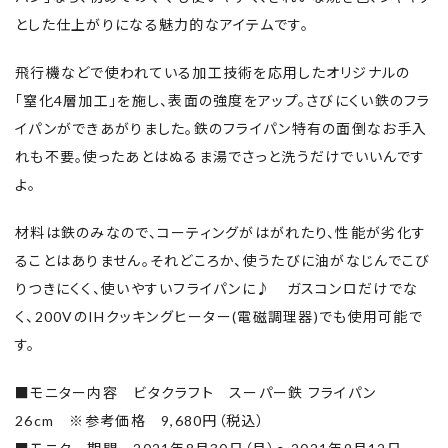
とした仕上がりになる魅力的なアイテムです。
今まで私の扱いが雑なせいか2年ほどで
フライパン傷んでたのですが
飛行機などで使われている加工技術を応用したオリジナルの
これはその心配もなくずっと使えるみたいです
「窒化4層加工」を施し、表面の強度をアップ。さびにくい鉄のフラ
♡
イパンができあがりました。鉄のフライパン特有の面倒なお手入
しかも軽い。✨
れも不要。使ったあとはぬるま湯でさっと洗うだけでいいんです
そしてとにかくすぐに料理が完成します✨
よ。
けどやっぱ卵料理作るのはまだ怖いです🥚
材料は鉄のみなので、コーティングがはがれたり、性能が劣化す
（目玉焼きは美味しくできそうですがオムライス
ることはありません。それどころか、使うたびに油がなじんでこび
は怖い😱）
りつきにくく、使いやすいフライパンに♪ ガスコンロだけでな
なのでテフロン加工のフライパンと使い分けつ
く、200VのIHクッキングヒーター(電磁調理器)でも使用可能で
つ、鉄フライパンを楽しめたらと思います🍳
す。
■モニター内容 ビタクラフト スーパー鉄 フライパン
26cm ※参考価格 9,680円（税込）