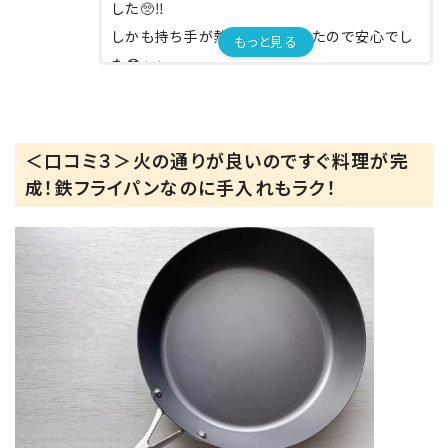
した🥺‼️
しかも持ち手が熱くならなかったので安心でし
もっと見る
た😳✨✨
⁡
⁡
使った後はたわしでゴシゴシ。
＜口コミ３＞火の通りが良いのですぐ料理が完
⁡普通の鉄フライパンと違って洗ったあと油引か
成！鉄フライパンなのに手入れもラク！
なくていいのめちゃくちゃ助かります！！🥺
それがスーパー鉄フライパン‼️
⁡
テフロンは本当に加工が剥がれるのが早いし…
捨て時も迷ったり笑
でも便利なのでどっちも併用していこうと思い
ます☺️✨
⁡
鉄フライパンは使い込むほどに油が馴染んでい